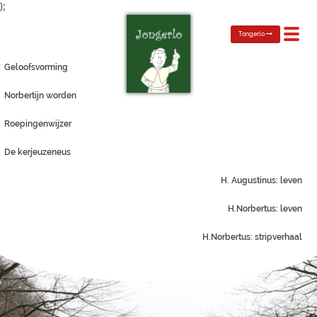
);
Toggl
Tongerlo
navig
Geloofsvorming
Norbertijn worden
Roepingenwijzer
De kerjeuzeneus
H. Augustinus: leven
H.Norbertus: leven
H.Norbertus: stripverhaal