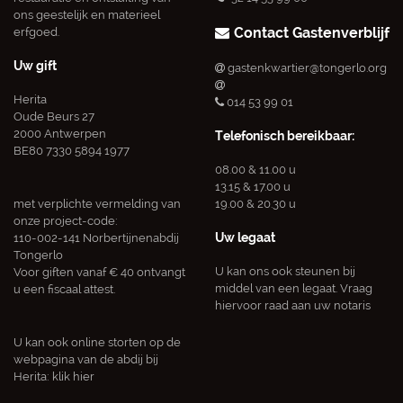
ons geestelijk en materieel
Contact Gastenverblijf
erfgoed.
Uw gift
gastenkwartier@tongerlo.org
Herita
014 53 99 01
Oude Beurs 27
2000 Antwerpen
Telefonisch bereikbaar:
BE80 7330 5894 1977
08.00 & 11.00 u
13.15 & 17.00 u
met verplichte vermelding van
19.00 & 20.30 u
onze project-code:
Uw legaat
110-002-141 Norbertijnenabdij
Tongerlo
U kan ons ook steunen bij
Voor giften vanaf € 40 ontvangt
middel van een legaat. Vraag
u een fiscaal attest.
hiervoor raad aan uw notaris
U kan ook online storten op de
webpagina van de abdij bij
Herita:
klik hier