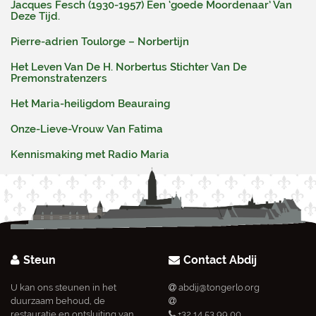
Jacques Fesch (1930-1957) Een ‘goede Moordenaar’ Van
Deze Tijd.
Pierre-adrien Toulorge – Norbertijn
Het Leven Van De H. Norbertus Stichter Van De
Premonstratenzers
Het Maria-heiligdom Beauraing
Onze-Lieve-Vrouw Van Fatima
Kennismaking met Radio Maria
Steun
Contact Abdij
U kan ons steunen in het
abdij@tongerlo.org
duurzaam behoud, de
restauratie en ontsluiting van
+32 14 53 99 00