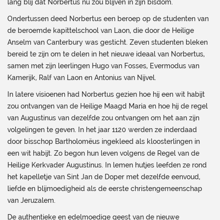
lang blij dat Norbertus nu zou blijven in zijn bisdom.
Ondertussen deed Norbertus een beroep op de studenten van
de beroemde kapittelschool van Laon, die door de Heilige
Anselm van Canterbury was gesticht. Zeven studenten bleken
bereid te zijn om te delen in het nieuwe ideaal van Norbertus,
samen met zijn leerlingen Hugo van Fosses, Evermodus van
Kamerijk, Ralf van Laon en Antonius van Nijvel.
In latere visioenen had Norbertus gezien hoe hij een wit habijt
zou ontvangen van de Heilige Maagd Maria en hoe hij de regel
van Augustinus van dezelfde zou ontvangen om het aan zijn
volgelingen te geven. In het jaar 1120 werden ze inderdaad
door bisschop Bartholomëus ingekleed als kloosterlingen in
een wit habijt. Zo begon hun leven volgens de Regel van de
Heilige Kerkvader Augustinus. In lemen hutjes leefden ze rond
het kapelletje van Sint Jan de Doper met dezelfde eenvoud,
liefde en blijmoedigheid als de eerste christengemeenschap
van Jeruzalem.
De authentieke en edelmoedige geest van de nieuwe