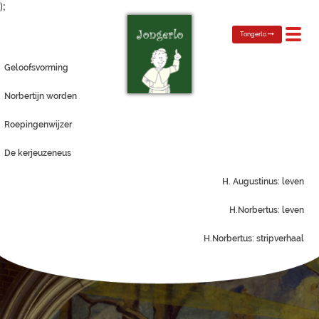
);
Toggl
Tongerlo
navig
Geloofsvorming
Norbertijn worden
Roepingenwijzer
De kerjeuzeneus
H. Augustinus: leven
H.Norbertus: leven
H.Norbertus: stripverhaal