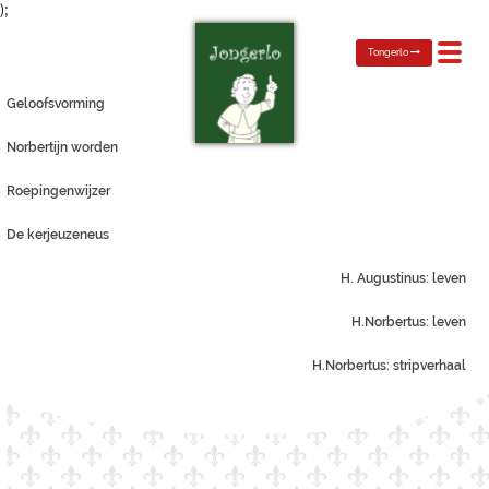
);
Toggl
Tongerlo
navig
Geloofsvorming
Norbertijn worden
Roepingenwijzer
De kerjeuzeneus
H. Augustinus: leven
H.Norbertus: leven
H.Norbertus: stripverhaal