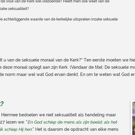
 de visie van de Kerk wel voldoende? Heeft men ook weet van de
zake seksualiteit?
de achterliggende waarde van de kerkelijke uitspraken inzake seksuele
ndt u van de seksuele moraal van de Kerk?” Ten eerste moeten we hier
ie deze moraal oplegt aan zijn Kerk. (Vandaar de titel: De seksuele 
et de norm maar wel wat God ervan denkt. En om te weten wat God er
k?
 Hiermee bedoelen we niet seksualiteit als handeling maar
 27 lezen we: “
En God schiep de mens als zijn beeld; als het
k schiep Hij hen.
” Het is daarom de opdracht van elke mens