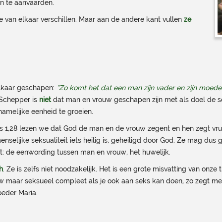
 en te aanvaarden.
 van elkaar verschillen. Maar aan de andere kant vullen
ze
elkaar geschapen:
“Zo komt het dat een man zijn vader en zijn moeder 
 Schepper is
niet
dat man en vrouw geschapen zijn met als doel de se
chamelijke eenheid te groeien.
is 1,28 lezen we dat God de man en de vrouw zegent en hen zegt vruc
lijke seksualiteit iets heilig is, geheiligd door God. Ze mag dus g
gt: de eenwording tussen man en vrouw, het huwelijk.
h
. Ze is zelfs niet noodzakelijk. Het is een grote misvatting van onze 
w maar seksueel compleet als je ook aan seks kan doen, zo zegt men d
oeder Maria.