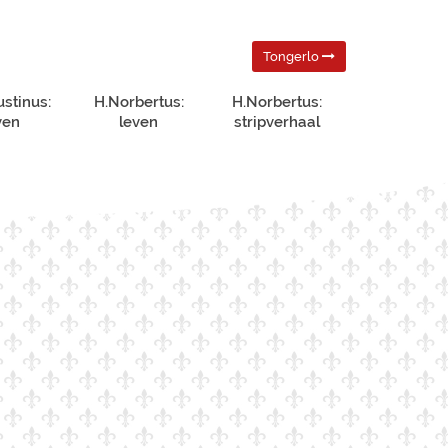
Tongerlo
ustinus:
H.Norbertus:
H.Norbertus:
ven
leven
stripverhaal