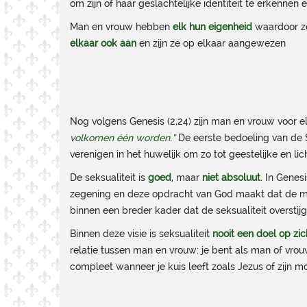
om zijn of haar geslachtelijke identiteit te erkennen
Man en vrouw hebben
elk hun eigenheid
waardoor ze
elkaar ook aan
en zijn ze op elkaar aangewezen
Nog volgens Genesis (2,24) zijn man en vrouw voor 
volkomen één worden.”
De eerste bedoeling van de
verenigen in het huwelijk om zo tot geestelijke en li
De seksualiteit is
goed
, maar
niet absoluut
. In Genes
zegening en deze opdracht van God maakt dat de mense
binnen een breder kader dat de seksualiteit overstij
Binnen deze visie is seksualiteit
nooit een doel op zic
relatie tussen man en vrouw: je bent als man of vrou
compleet wanneer je kuis leeft zoals Jezus of zijn m