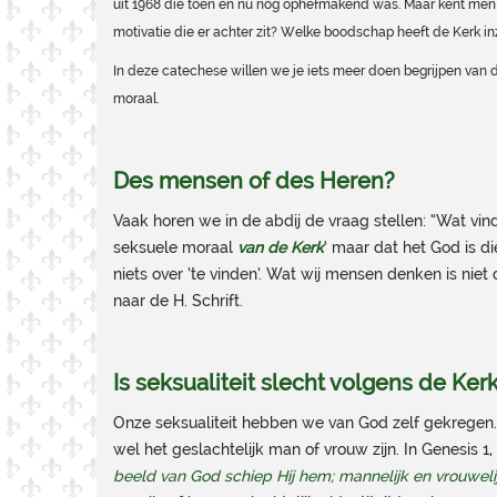
uit 1968 die toen en nu nog ophefmakend was. Maar kent men
motivatie die er achter zit? Welke boodschap heeft de Kerk in
In deze catechese willen we je iets meer doen begrijpen van 
moraal.
Des mensen of des Heren?
Vaak horen we in de abdij de vraag stellen: “Wat vi
seksuele moraal
van de Kerk
‘ maar dat het God is d
niets over ’te vinden’. Wat wij mensen denken is ni
naar de H. Schrift.
Is seksualiteit slecht volgens de Ker
Onze seksualiteit hebben we van God zelf gekregen.
wel het geslachtelijk man of vrouw zijn. In Genesis 1,
beeld van God schiep Hij hem; mannelijk en vrouwelij