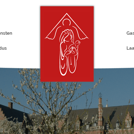
ensten
Gas
rdus
Laa