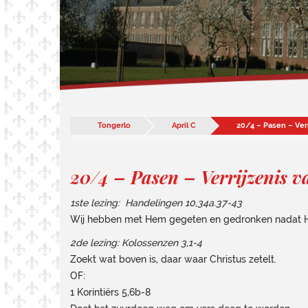
Tongerlo
April C
20/4 – Pasen – Verr
20/4 – Pasen – Verrijzenis v
1ste lezing: Handelingen 10,34a.37-43
Wij hebben met Hem gegeten en gedronken nadat Hi
2de lezing: Kolossenzen 3,1-4
Zoekt wat boven is, daar waar Christus zetelt.
OF:
1 Korintiërs 5,6b-8