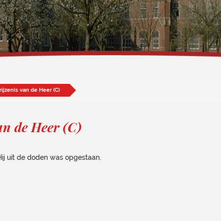
ijzenis van de Heer (C)
an de Heer (C)
j uit de doden was opgestaan.