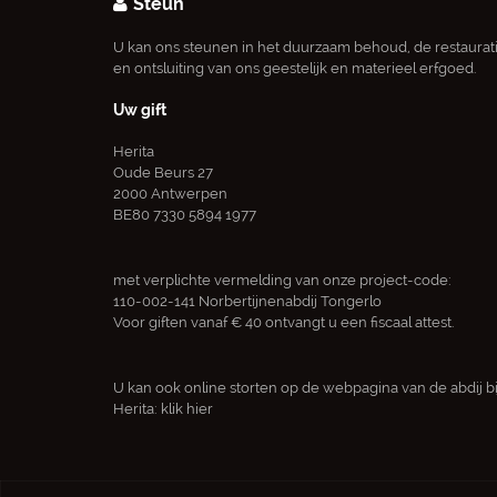
Steun
U kan ons steunen in het duurzaam behoud, de restaurat
en ontsluiting van ons geestelijk en materieel erfgoed.
Uw gift
Herita
Oude Beurs 27
2000 Antwerpen
BE80 7330 5894 1977
met verplichte vermelding van onze project-code:
110-002-141 Norbertijnenabdij Tongerlo
Voor giften vanaf € 40 ontvangt u een fiscaal attest.
U kan ook online storten op de webpagina van de abdij bi
Herita:
klik hier