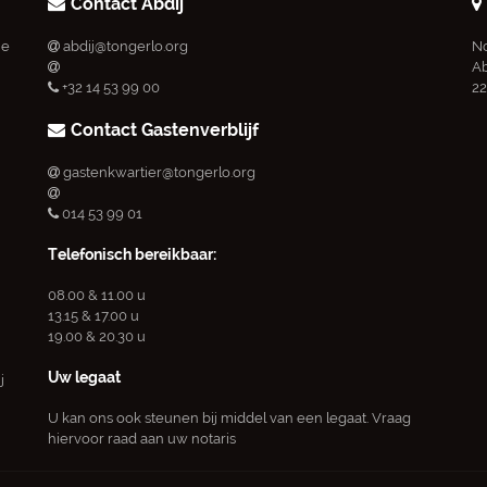
Contact Abdij
ie
abdij@tongerlo.org
No
Ab
+32 14 53 99 00
22
Contact Gastenverblijf
gastenkwartier@tongerlo.org
014 53 99 01
Telefonisch bereikbaar:
08.00 & 11.00 u
13.15 & 17.00 u
19.00 & 20.30 u
Uw legaat
j
U kan ons ook steunen bij middel van een legaat. Vraag
hiervoor raad aan uw notaris