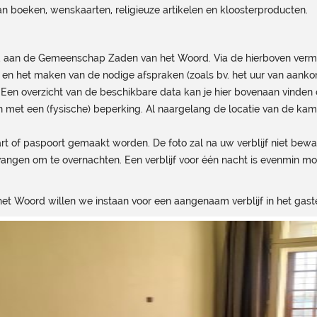
 boeken, wenskaarten, religieuze artikelen en kloosterproducten.
uwd aan de Gemeenschap Zaden van het Woord. Via de hierboven verm
jf en het maken van de nodige afspraken (zoals bv. het uur van aanko
. Een overzicht van de beschikbare data kan je hier bovenaan vinde
en met een (fysische) beperking. Al naargelang de locatie van de ka
aart of paspoort gemaakt worden. De foto zal na uw verblijf niet be
gen om te overnachten. Een verblijf voor één nacht is evenmin mog
oord willen we instaan voor een aangenaam verblijf in het gastenv