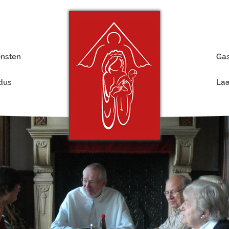
ensten
Gas
rdus
Laa