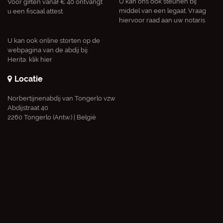
U kan ons ook steunen bij
Voor giften vanaf € 40 ontvangt
middel van een legaat. Vraag
u een fiscaal attest.
hiervoor raad aan uw notaris
U kan ook online storten op de
webpagina van de abdij bij
Herita:
klik hier
Locatie
Norbertijnenabdij van Tongerlo vzw
Abdijstraat 40
2260 Tongerlo (Antw.) | België