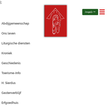
);
Toggl
Jongerlo
navig
Abdijgemeenschap
Ons leven
Liturgische diensten
Kroniek
Geschiedenis
Toerisme-Info
H. Siardus
Gastenverblijf
Erfgoedhuis