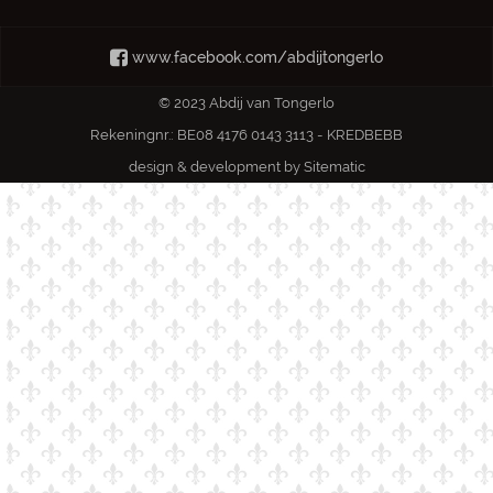
www.facebook.com/abdijtongerlo
© 2023 Abdij van Tongerlo
Rekeningnr.: BE08 4176 0143 3113 - KREDBEBB
design & development by
Sitematic