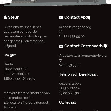
Steun
Contact Abdij
U kan ons steunen in het
abdij@tongerlo.org
duurzaam behoud, de
restauratie en ontsluiting van
+32 14 53 99 00
ons geestelijk en materieel
Contact Gastenverblijf
erfgoed.
Uw gift
gastenkwartier@tongerlo.org
Herita
014 53 99 01
Oude Beurs 27
2000 Antwerpen
Telefonisch bereikbaar:
BE80 7330 5894 1977
08.00 & 11.00 u
13.15 & 17.00 u
met verplichte vermelding van
19.00 & 20.30 u
onze project-code:
Uw legaat
110-002-141 Norbertijnenabdij
Tongerlo