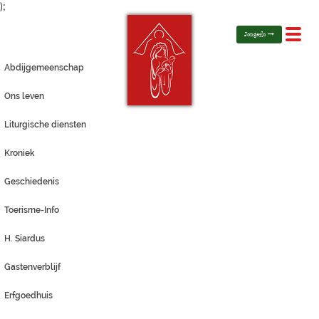
);
Toggl
Jongerlo
navig
Abdijgemeenschap
Ons leven
Liturgische diensten
Kroniek
Geschiedenis
Toerisme-Info
H. Siardus
Gastenverblijf
Erfgoedhuis