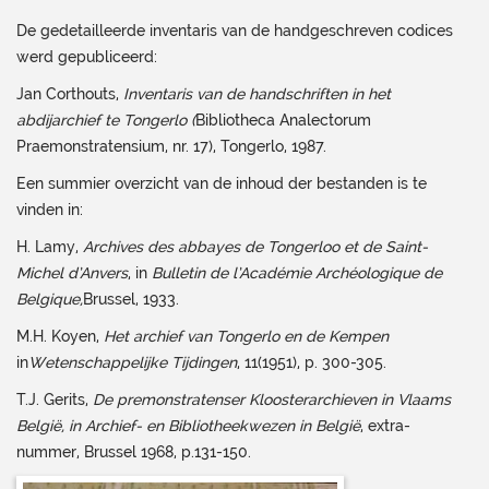
De gedetailleerde inventaris van de handgeschreven codices
werd gepubliceerd:
Jan Corthouts,
Inventaris van de handschriften in het
abdijarchief te Tongerlo (
Bibliotheca Analectorum
Praemonstratensium, nr. 17), Tongerlo, 1987.
Een summier overzicht van de inhoud der bestanden is te
vinden in:
H. Lamy,
Archives des abbayes de Tongerloo et de Saint-
Michel d’Anvers
, in
Bulletin de l’Académie Archéologique de
Belgique,
Brussel, 1933.
M.H. Koyen,
Het archief van Tongerlo en de Kempen
in
Wetenschappelijke Tijdingen
, 11(1951), p. 300-305.
T.J. Gerits,
De premonstratenser Kloosterarchieven in Vlaams
België, in Archief- en Bibliotheekwezen in België
, extra-
nummer, Brussel 1968, p.131-150.