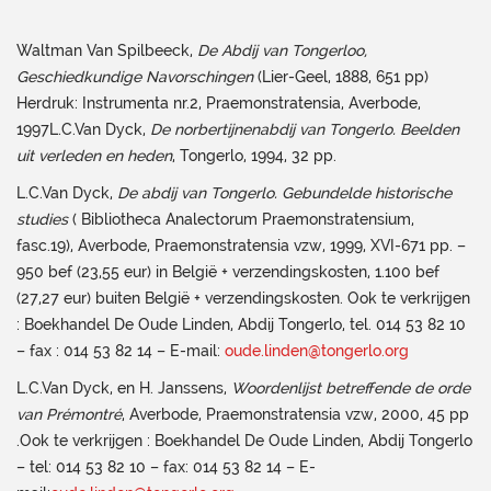
Waltman Van Spilbeeck,
De Abdij van Tongerloo,
Geschiedkundige Navorschingen
(Lier-Geel, 1888, 651 pp)
Herdruk: Instrumenta nr.2, Praemonstratensia, Averbode,
1997L.C.Van Dyck,
De norbertijnenabdij van Tongerlo. Beelden
uit verleden en heden
, Tongerlo, 1994, 32 pp.
L.C.Van Dyck,
De abdij van Tongerlo. Gebundelde historische
studies
( Bibliotheca Analectorum Praemonstratensium,
fasc.19), Averbode, Praemonstratensia vzw, 1999, XVI-671 pp. –
950 bef (23,55 eur) in België + verzendingskosten, 1.100 bef
(27,27 eur) buiten België + verzendingskosten. Ook te verkrijgen
: Boekhandel De Oude Linden, Abdij Tongerlo, tel. 014 53 82 10
– fax : 014 53 82 14 – E-mail:
oude.linden@tongerlo.org
L.C.Van Dyck, en H. Janssens,
Woordenlijst betreffende de orde
van Prémontré
, Averbode, Praemonstratensia vzw, 2000, 45 pp
.Ook te verkrijgen : Boekhandel De Oude Linden, Abdij Tongerlo
– tel: 014 53 82 10 – fax: 014 53 82 14 – E-