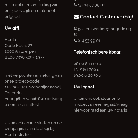
restauratie en ontsluiting van
+32 14 53 99 00
ons geestelijk en materieel
Contact Gastenverblijf
erfgoed.
Uw gift
gastenkwartier@tongerlo.org
Herita
014 53 99 01
Oude Beurs 27
2000 Antwerpen
Telefonisch bereikbaar:
BE80 7330 5894 1977
08.00 & 11.00 u
13.15 & 17.00 u
met verplichte vermelding van
19.00 & 20.30 u
onze project-code:
Uw legaat
110-002-141 Norbertijnenabdij
Tongerlo
U kan ons ook steunen bij
Voor giften vanaf € 40 ontvangt
middel van een legaat. Vraag
u een fiscaal attest.
hiervoor raad aan uw notaris
U kan ook online storten op de
webpagina van de abdij bij
Herita:
klik hier