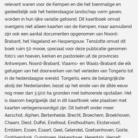
relevant waren voor de Kempen en die het toenmalige en
gedeeltelijk ook het hedendaagse landschap vorm geven,
worden in hun rijke variatie getoond. Dit kaartboek omvat
overigens niet alleen kaarten van de Kempen, maar aanvullend
zijn ook een aantal documenten opgenomen van Noord-
Brabant, het Hageland en Haspengouw. Tenslotte omvat dit
boek ruim 50 mooie, speciaal voor deze publicatie genomen
foto’s van hoeven, kerken en pastorieën uit de provincies
Antwerpen, Noord-Brabant, Vlaams- en Waals-Brabant die elk
getuigen van het doorwerken van het verleden van Tongerlo tot
in de hedendaagse wereld. Tongerlo, eens de belangrijkste
abdij der Nederlanden, bezat op het einde van de 18de eeuw
nog meer dan 3.500 ha gronden met behorende opstallen. Het
is daarom begrijpelijk dat in dit kaartboek vele plaatsen met
kaarten vertegenwoordigd zijn. Dit betreft onder meer:
Aarschot, Alphen, Bertenheide, Brecht, Broechem, Broekhoven,
Chaam, Diest, Duffel, Eindhout, Eindhoutham, Ekstervoort,
Emblem, Essen, Ezaart, Geel, Gelendel, Goetsenhoven, Goirle,
Grobbendonk, Gunningen, Hakendover, Herentals, Herselt,