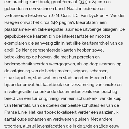
een prachtig kunstboek, groot formaat (33,5 x 24 cm) en
gebonden in een vollinnen band. Naast inleidende en
verklarende teksten van J.-M. Goris, L.C. Van Dyck en H. Van der
Haegen omvat het circa 240 pagina’s kleurplaten, een
plaatsnamen- en zakenregister, alsmede uitvoerige bijlagen. De
gepubliceerde kaarten zijn de interessantste en mooiste
exemplaren die aanwezig zijn in het rijke kaartenarchief van de
abdij. De hier gepresenteerde kaarten hebben zowel
betrekking op de hoeven, die met hun percelen en
bodemgebruik worden weergegeven, als op dorpsvormen, op
de ontginning van de heide, molens, wippen, schansen,
staakkapellen, stadswallen en stadspoorten. Meer in het
bijzonder omvat het kaartboek een verzameling van unieke en
in vele gevallen onbekende documenten zoals een prachtig
beeld van een turfontginning, van een schuurkerk, van de kuip
van Herentals, van de doelen der Geelse schutters en van de
Franse Linie. Het kaartboek lokaliseert verder een aanzienlijk
aantal oude schansen en verdwenen pleinen. Met andere
woorden, allerlei levensfacetten die in de 17de en 18de eeuw