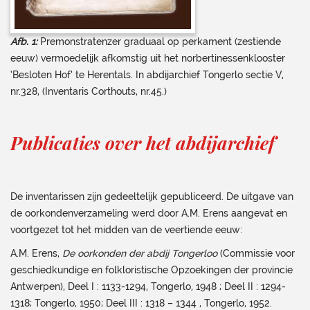
Afb. 1:
Premonstratenzer graduaal op perkament (zestiende
eeuw) vermoedelijk afkomstig uit het norbertinessenklooster
‘Besloten Hof’ te Herentals. In abdijarchief Tongerlo sectie V,
nr.328, (Inventaris Corthouts, nr.45.)
Publicaties over het abdijarchief
De inventarissen zijn gedeeltelijk gepubliceerd. De uitgave van
de oorkondenverzameling werd door A.M. Erens aangevat en
voortgezet tot het midden van de veertiende eeuw:
A.M. Erens,
De oorkonden der abdij Tongerloo
(Commissie voor
geschiedkundige en folkloristische Opzoekingen der provincie
Antwerpen), Deel I : 1133-1294, Tongerlo, 1948 ; Deel II : 1294-
1318; Tongerlo, 1950; Deel III : 1318 – 1344 , Tongerlo, 1952.