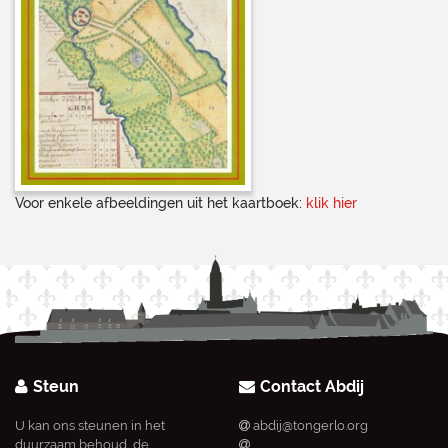
Voor enkele afbeeldingen uit het kaartboek:
klik hier
Steun
Contact Abdij
U kan ons steunen in het
abdij@tongerlo.org
duurzaam behoud, de