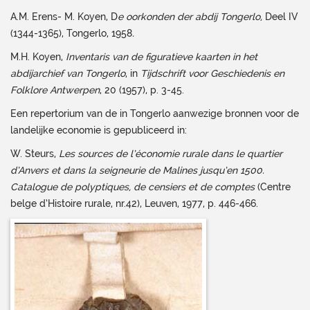
A.M. Erens- M. Koyen, D
e oorkonden der abdij Tongerlo,
Deel IV
(1344-1365), Tongerlo, 1958
.
M.H. Koyen,
Inventaris van de figuratieve kaarten in het
abdijarchief van Tongerlo
, in
Tijdschrift voor Geschiedenis en
Folklore Antwerpen
, 20 (1957), p. 3-45.
Een repertorium van de in Tongerlo aanwezige bronnen voor de
landelijke economie is gepubliceerd in:
W. Steurs,
Les sources de l’économie rurale dans le quartier
d’Anvers et dans la seigneurie de Malines jusqu’en 1500.
Catalogue de polyptiques, de censiers et de comptes
(Centre
belge d’Histoire rurale, nr.42), Leuven, 1977, p. 446-466.