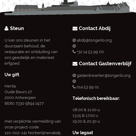
Steun
Contact Abdij
U kan ons steunen in het
abdij@tongerlo.org
duurzaam behoud, de
restauratie en ontsluiting van
+32 14 53 99 00
ons geestelijk en materieel
Contact Gastenverblijf
erfgoed.
Uw gift
gastenkwartier@tongerlo.org
Herita
014 53 99 01
Oude Beurs 27
2000 Antwerpen
Telefonisch bereikbaar:
BE80 7330 5894 1977
08.00 & 11.00 u
13.15 & 17.00 u
met verplichte vermelding van
19.00 & 20.30 u
onze project-code:
Uw legaat
110-002-141 Norbertijnenabdij