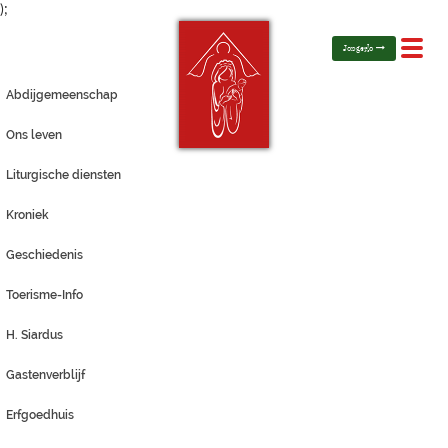
);
Toggl
Jongerlo
navig
Abdijgemeenschap
Ons leven
Liturgische diensten
Kroniek
Geschiedenis
Toerisme-Info
H. Siardus
Gastenverblijf
Erfgoedhuis