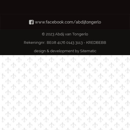
www.facebook.com/abdijtongerlo
© 2023 Abdij van Tongerlo
Rekeningnr.: BE08 4176 0143 3113 - KREDBEBB
design & development by
Sitematic