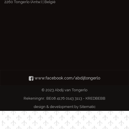
2260 Tongerlo (Antw.) | België
www.facebook.com/abdijtongerlo
© 2023 Abdij van Tongerlo
Rekeningnr.: BE08 4176 0143 3113 - KREDBEBB
design & development by
Sitematic