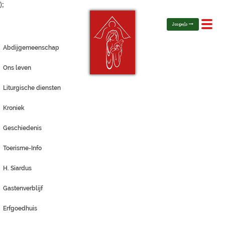
);
Toggl
Jongerlo
navig
Abdijgemeenschap
Ons leven
Liturgische diensten
Kroniek
Geschiedenis
Toerisme-Info
H. Siardus
Gastenverblijf
Erfgoedhuis