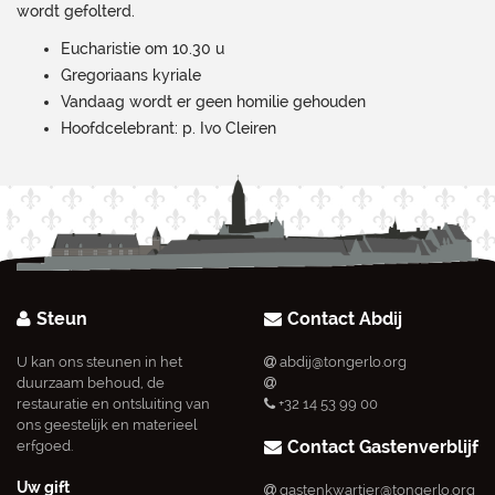
wordt gefolterd.
Eucharistie om 10.30 u
Gregoriaans kyriale
Vandaag wordt er geen homilie gehouden
Hoofdcelebrant: p. Ivo Cleiren
Steun
Contact Abdij
U kan ons steunen in het
abdij@tongerlo.org
duurzaam behoud, de
restauratie en ontsluiting van
+32 14 53 99 00
ons geestelijk en materieel
Contact Gastenverblijf
erfgoed.
Uw gift
gastenkwartier@tongerlo.org