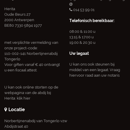
Herita
014 53 99 01
Oude Beurs 27
2000 Antwerpen
Telefonisch bereikbaar:
BE80 7330 5894 1977
08.00 & 11.00 u
13.15 & 17.00 u
met verplichte vermelding van
19.00 & 20.30 u
onze project-code:
Uw legaat
110-002-141 Norbertijnenabdij
Tongerlo
U kan ons ook steunen bij
Voor giften vanaf € 40 ontvangt
middel van een legaat. Vraag
u een fiscaal attest.
hiervoor raad aan uw notaris
U kan ook online storten op de
webpagina van de abdij bij
Herita:
klik hier
Locatie
Norbertijnenabdij van Tongerlo vzw
Abdijstraat 40