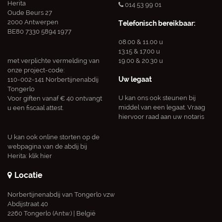
Herita
014 53 99 01
Oude Beurs 27
2000 Antwerpen
Telefonisch bereikbaar:
BE80 7330 5894 1977
08.00 & 11.00 u
13.15 & 17.00 u
met verplichte vermelding van
19.00 & 20.30 u
onze project-code:
Uw legaat
110-002-141 Norbertijnenabdij
Tongerlo
U kan ons ook steunen bij
Voor giften vanaf € 40 ontvangt
middel van een legaat. Vraag
u een fiscaal attest.
hiervoor raad aan uw notaris
U kan ook online storten op de
webpagina van de abdij bij
Herita:
klik hier
Locatie
Norbertijnenabdij van Tongerlo vzw
Abdijstraat 40
2260 Tongerlo (Antw.) | België