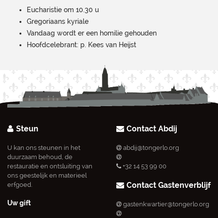
Eucharistie om 10.30 u
Gregoriaans kyriale
Vandaag wordt er een homilie gehouden
Hoofdcelebrant: p. Kees van Heijst
Steun
Contact Abdij
U kan ons steunen in het
abdij@tongerlo.org
duurzaam behoud, de
restauratie en ontsluiting van
+32 14 53 99 00
ons geestelijk en materieel
Contact Gastenverblijf
erfgoed.
Uw gift
gastenkwartier@tongerlo.org