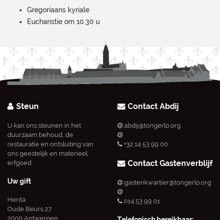
Gregoriaans kyriale
Eucharistie om 10.30 u
Steun
Contact Abdij
U kan ons steunen in het
abdij@tongerlo.org
duurzaam behoud, de
restauratie en ontsluiting van
+32 14 53 99 00
ons geestelijk en materieel
Contact Gastenverblijf
erfgoed.
Uw gift
gastenkwartier@tongerlo.org
Herita
014 53 99 01
Oude Beurs 27
2000 Antwerpen
Telefonisch bereikbaar: