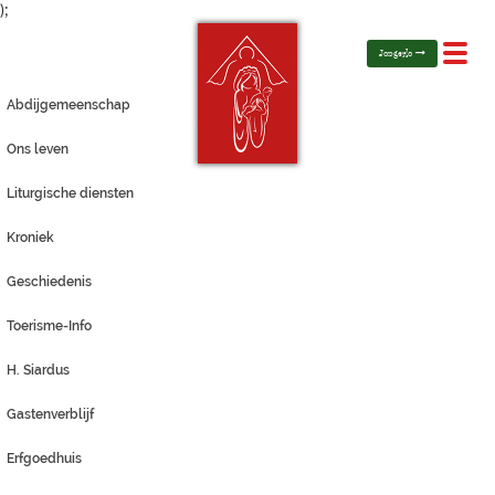
);
Toggl
Jongerlo
navig
Abdijgemeenschap
Ons leven
Liturgische diensten
Kroniek
Geschiedenis
Toerisme-Info
H. Siardus
Gastenverblijf
Erfgoedhuis