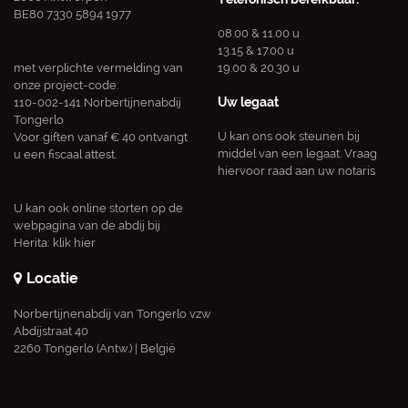
BE80 7330 5894 1977
08.00 & 11.00 u
13.15 & 17.00 u
met verplichte vermelding van
19.00 & 20.30 u
onze project-code:
Uw legaat
110-002-141 Norbertijnenabdij
Tongerlo
U kan ons ook steunen bij
Voor giften vanaf € 40 ontvangt
middel van een legaat. Vraag
u een fiscaal attest.
hiervoor raad aan uw notaris
U kan ook online storten op de
webpagina van de abdij bij
Herita:
klik hier
Locatie
Norbertijnenabdij van Tongerlo vzw
Abdijstraat 40
2260 Tongerlo (Antw.) | België