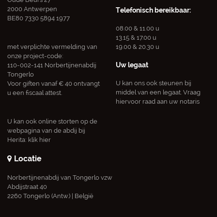
2000 Antwerpen
Telefonisch bereikbaar:
BE80 7330 5894 1977
08.00 & 11.00 u
13.15 & 17.00 u
met verplichte vermelding van
19.00 & 20.30 u
onze project-code:
Uw legaat
110-002-141 Norbertijnenabdij
Tongerlo
U kan ons ook steunen bij
Voor giften vanaf € 40 ontvangt
middel van een legaat. Vraag
u een fiscaal attest.
hiervoor raad aan uw notaris
U kan ook online storten op de
webpagina van de abdij bij
Herita:
klik hier
Locatie
Norbertijnenabdij van Tongerlo vzw
Abdijstraat 40
2260 Tongerlo (Antw.) | België