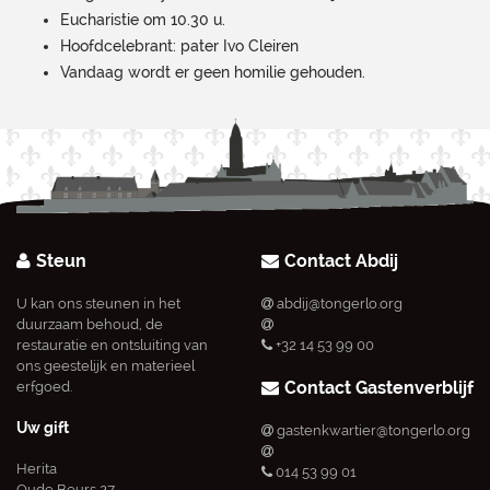
Eucharistie om 10.30 u.
Hoofdcelebrant: pater Ivo Cleiren
Vandaag wordt er geen homilie gehouden.
Steun
Contact Abdij
U kan ons steunen in het
abdij@tongerlo.org
duurzaam behoud, de
restauratie en ontsluiting van
+32 14 53 99 00
ons geestelijk en materieel
Contact Gastenverblijf
erfgoed.
Uw gift
gastenkwartier@tongerlo.org
Herita
014 53 99 01
Oude Beurs 27