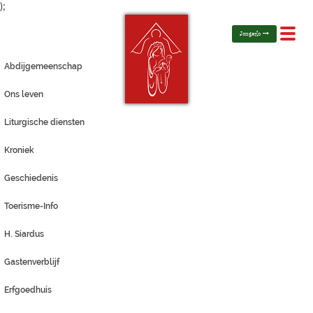
);
Toggl
Jongerlo
navig
Abdijgemeenschap
Ons leven
Liturgische diensten
Kroniek
Geschiedenis
Toerisme-Info
H. Siardus
Gastenverblijf
Erfgoedhuis