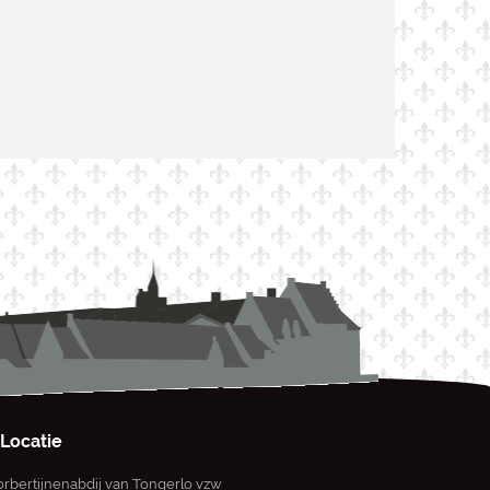
Locatie
rbertijnenabdij van Tongerlo vzw