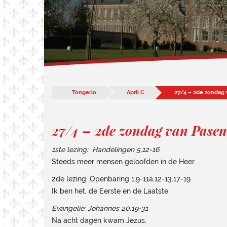
Tongerlo
April C
27/4 – 2de zondag 
27/4 – 2de zondag van Pasen
1ste lezing: Handelingen 5,12-16
Steeds meer mensen geloofden in de Heer.
2de lezing: Openbaring 1,9-11a.12-13.17-19
Ik ben het, de Eerste en de Laatste.
Evangelie: Johannes 20,19-31
Na acht dagen kwam Jezus.