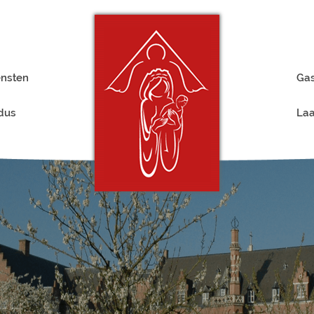
ensten
Gas
rdus
Laa