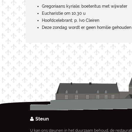
Gregoriaans kyriale; boeteritus met wijwater
Eucharistie om 10.30 u
Hoofdcelebrant: p. Ivo Cleiren
Deze zondag wordt er geen homilie gehouden
Steun
U kan ons steunen in het duurzaam behoud, de restaurat