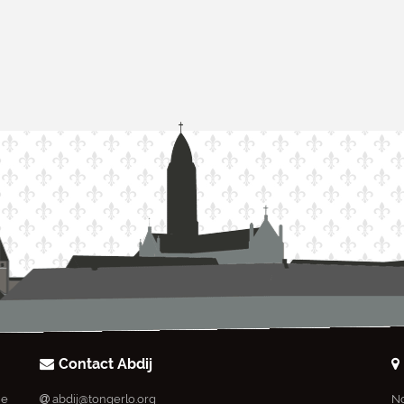
Contact Abdij
ie
abdij@tongerlo.org
No