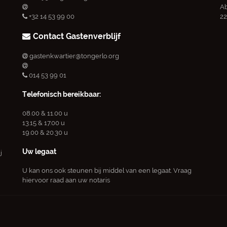
Ab
+32 14 53 99 00
22
Contact Gastenverblijf
gastenkwartier@tongerlo.org
014 53 99 01
Telefonisch bereikbaar:
08.00 & 11.00 u
13.15 & 17.00 u
19.00 & 20.30 u
Uw legaat
j
U kan ons ook steunen bij middel van een legaat. Vraag
hiervoor raad aan uw notaris