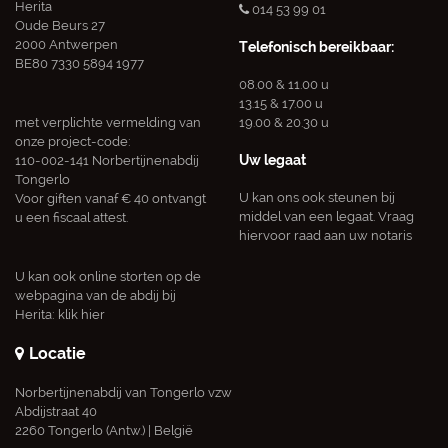
Herita
014 53 99 01
Oude Beurs 27
2000 Antwerpen
Telefonisch bereikbaar:
BE80 7330 5894 1977
08.00 & 11.00 u
13.15 & 17.00 u
met verplichte vermelding van
19.00 & 20.30 u
onze project-code:
Uw legaat
110-002-141 Norbertijnenabdij
Tongerlo
U kan ons ook steunen bij
Voor giften vanaf € 40 ontvangt
middel van een legaat. Vraag
u een fiscaal attest.
hiervoor raad aan uw notaris
U kan ook online storten op de
webpagina van de abdij bij
Herita:
klik hier
Locatie
Norbertijnenabdij van Tongerlo vzw
Abdijstraat 40
2260 Tongerlo (Antw.) | België