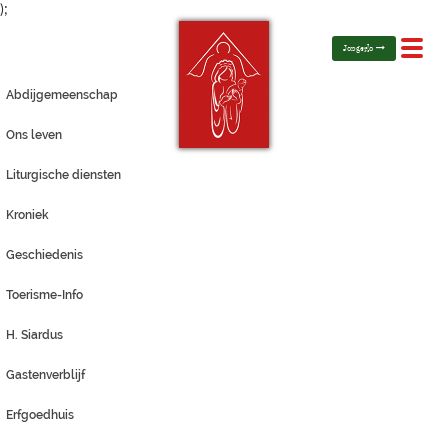
);
Toggl
Jongerlo
navig
Abdijgemeenschap
Ons leven
Liturgische diensten
Kroniek
Geschiedenis
Toerisme-Info
H. Siardus
Gastenverblijf
Erfgoedhuis