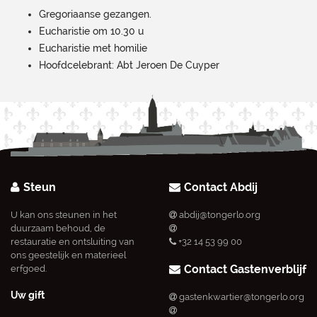
Gregoriaanse gezangen.
Eucharistie om 10.30 u
Eucharistie met homilie
Hoofdcelebrant: Abt Jeroen De Cuyper
Steun
Contact Abdij
U kan ons steunen in het
abdij@tongerlo.org
duurzaam behoud, de
restauratie en ontsluiting van
+32 14 53 99 00
ons geestelijk en materieel
Contact Gastenverblijf
erfgoed.
Uw gift
gastenkwartier@tongerlo.org