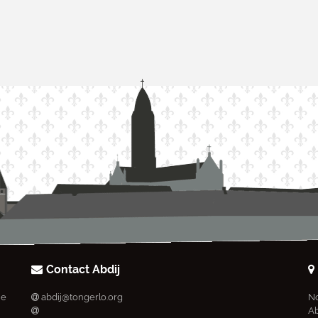
Contact Abdij
ie
abdij@tongerlo.org
No
Ab