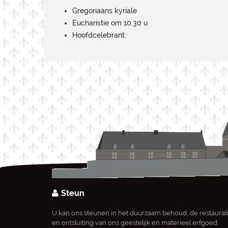
Gregoriaans kyriale
Eucharistie om 10.30 u
Hoofdcelebrant:
Steun
U kan ons steunen in het duurzaam behoud, de restaurat
en ontsluiting van ons geestelijk en materieel erfgoed.