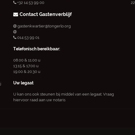
+32 14 53 99 00
22
Contact Gastenverblijf
gastenkwartier@tongerlo.org
014 53 99 01
Telefonisch bereikbaar:
08.00 & 11.00 u
13.15 & 17.00 u
19.00 & 20.30 u
Uw legaat
j
U kan ons ook steunen bij middel van een legaat. Vraag
hiervoor raad aan uw notaris