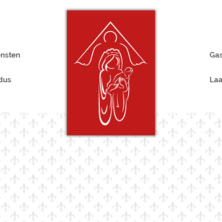
ensten
Gas
rdus
Laa