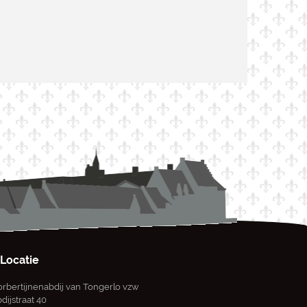
Locatie
rbertijnenabdij van Tongerlo vzw
dijstraat 40