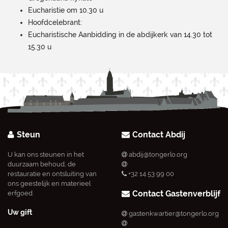
Eucharistie om 10.30 u
Hoofdcelebrant:
Eucharistische Aanbidding in de abdijkerk van 14.30 tot
15.30 u
Steun
Contact Abdij
U kan ons steunen in het
abdij@tongerlo.org
duurzaam behoud, de
restauratie en ontsluiting van
+32 14 53 99 00
ons geestelijk en materieel
Contact Gastenverblijf
erfgoed.
Uw gift
gastenkwartier@tongerlo.org