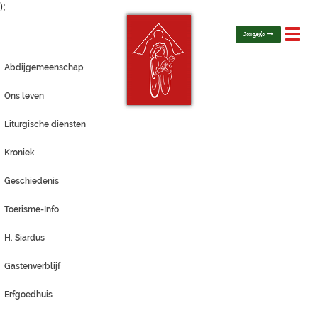
);
Toggl
Jongerlo
navig
Abdijgemeenschap
Ons leven
Liturgische diensten
Kroniek
Geschiedenis
Toerisme-Info
H. Siardus
Gastenverblijf
Erfgoedhuis