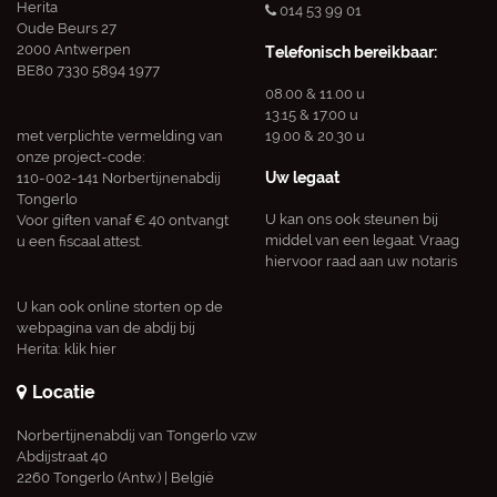
Herita
014 53 99 01
Oude Beurs 27
2000 Antwerpen
Telefonisch bereikbaar:
BE80 7330 5894 1977
08.00 & 11.00 u
13.15 & 17.00 u
met verplichte vermelding van
19.00 & 20.30 u
onze project-code:
Uw legaat
110-002-141 Norbertijnenabdij
Tongerlo
U kan ons ook steunen bij
Voor giften vanaf € 40 ontvangt
middel van een legaat. Vraag
u een fiscaal attest.
hiervoor raad aan uw notaris
U kan ook online storten op de
webpagina van de abdij bij
Herita:
klik hier
Locatie
Norbertijnenabdij van Tongerlo vzw
Abdijstraat 40
2260 Tongerlo (Antw.) | België