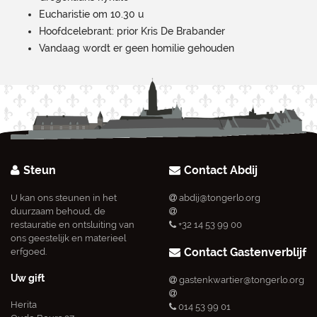
Eucharistie om 10.30 u
Hoofdcelebrant: prior Kris De Brabander
Vandaag wordt er geen homilie gehouden
Steun
Contact Abdij
U kan ons steunen in het
abdij@tongerlo.org
duurzaam behoud, de
restauratie en ontsluiting van
+32 14 53 99 00
ons geestelijk en materieel
Contact Gastenverblijf
erfgoed.
Uw gift
gastenkwartier@tongerlo.org
Herita
014 53 99 01