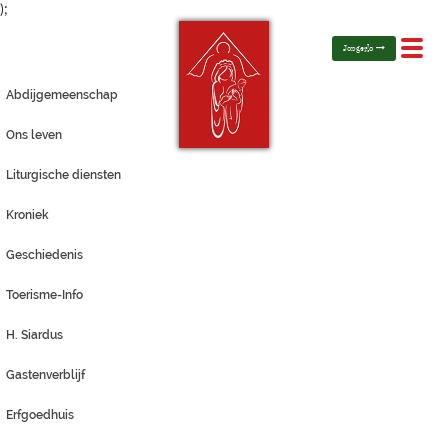
);
Toggl
Jongerlo
navig
Abdijgemeenschap
Ons leven
Liturgische diensten
Kroniek
Geschiedenis
Toerisme-Info
H. Siardus
Gastenverblijf
Erfgoedhuis