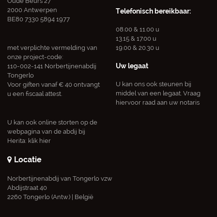
Oude Beurs 27
2000 Antwerpen
Telefonisch bereikbaar:
BE80 7330 5894 1977
08.00 & 11.00 u
13.15 & 17.00 u
met verplichte vermelding van
19.00 & 20.30 u
onze project-code:
Uw legaat
110-002-141 Norbertijnenabdij
Tongerlo
U kan ons ook steunen bij
Voor giften vanaf € 40 ontvangt
middel van een legaat. Vraag
u een fiscaal attest.
hiervoor raad aan uw notaris
U kan ook online storten op de
webpagina van de abdij bij
Herita:
klik hier
Locatie
Norbertijnenabdij van Tongerlo vzw
Abdijstraat 40
2260 Tongerlo (Antw.) | België