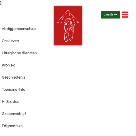
);
Toggl
Jongerlo
navig
Abdijgemeenschap
Ons leven
Liturgische diensten
Kroniek
Geschiedenis
Toerisme-Info
H. Siardus
Gastenverblijf
Erfgoedhuis