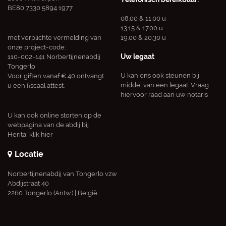
BE80 7330 5894 1977
08.00 & 11.00 u
13.15 & 17.00 u
met verplichte vermelding van
19.00 & 20.30 u
onze project-code:
Uw legaat
110-002-141 Norbertijnenabdij
Tongerlo
U kan ons ook steunen bij
Voor giften vanaf € 40 ontvangt
middel van een legaat. Vraag
u een fiscaal attest.
hiervoor raad aan uw notaris
U kan ook online storten op de
webpagina van de abdij bij
Herita:
klik hier
Locatie
Norbertijnenabdij van Tongerlo vzw
Abdijstraat 40
2260 Tongerlo (Antw.) | België