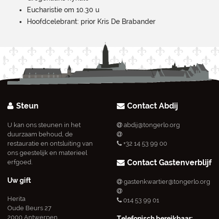
Eucharistie om 10.30 u
Hoofdcelebrant: prior Kris De Brabander
Steun
Contact Abdij
U kan ons steunen in het
abdij@tongerlo.org
duurzaam behoud, de
restauratie en ontsluiting van
+32 14 53 99 00
ons geestelijk en materieel
Contact Gastenverblijf
erfgoed.
Uw gift
gastenkwartier@tongerlo.org
Herita
014 53 99 01
Oude Beurs 27
2000 Antwerpen
Telefonisch bereikbaar: