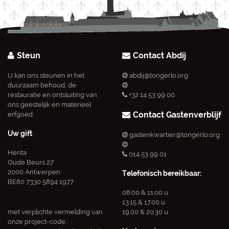
Steun
Contact Abdij
U kan ons steunen in het
abdij@tongerlo.org
duurzaam behoud, de
restauratie en ontsluiting van
+32 14 53 99 00
ons geestelijk en materieel
Contact Gastenverblijf
erfgoed.
Uw gift
gastenkwartier@tongerlo.org
Herita
014 53 99 01
Oude Beurs 27
2000 Antwerpen
Telefonisch bereikbaar:
BE80 7330 5894 1977
08.00 & 11.00 u
13.15 & 17.00 u
met verplichte vermelding van
19.00 & 20.30 u
onze project-code: