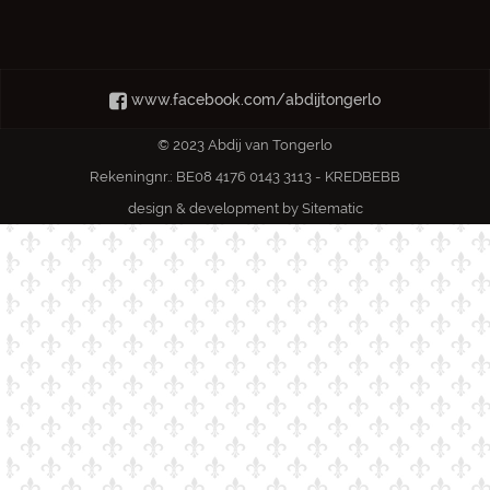
www.facebook.com/abdijtongerlo
© 2023 Abdij van Tongerlo
Rekeningnr.: BE08 4176 0143 3113 - KREDBEBB
design & development by
Sitematic