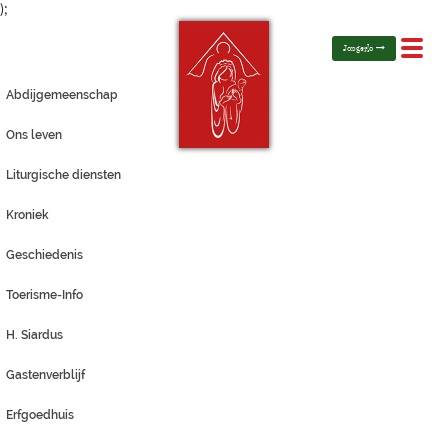
);
Toggl
Jongerlo
navig
Abdijgemeenschap
Ons leven
Liturgische diensten
Kroniek
Geschiedenis
Toerisme-Info
H. Siardus
Gastenverblijf
Erfgoedhuis