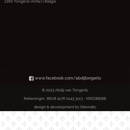
2260 Tongerlo (Antw.) | België
www.facebook.com/abdijtongerlo
© 2023 Abdij van Tongerlo
Rekeningnr.: BE08 4176 0143 3113 - KREDBEBB
design & development by
Sitematic