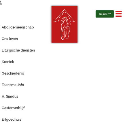
);
Toggl
Jongerlo
navig
Abdijgemeenschap
Ons leven
Liturgische diensten
Kroniek
Geschiedenis
Toerisme-Info
H. Siardus
Gastenverblijf
Erfgoedhuis