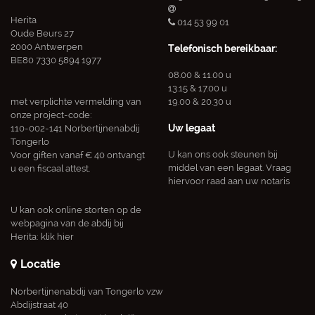
Herita
014 53 99 01
Oude Beurs 27
2000 Antwerpen
Telefonisch bereikbaar:
BE80 7330 5894 1977
08.00 & 11.00 u
13.15 & 17.00 u
met verplichte vermelding van
19.00 & 20.30 u
onze project-code:
Uw legaat
110-002-141 Norbertijnenabdij
Tongerlo
U kan ons ook steunen bij
Voor giften vanaf € 40 ontvangt
middel van een legaat. Vraag
u een fiscaal attest.
hiervoor raad aan uw notaris
U kan ook online storten op de
webpagina van de abdij bij
Herita:
klik hier
Locatie
Norbertijnenabdij van Tongerlo vzw
Abdijstraat 40