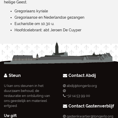
heilige Geest.
Gregoriaans kyriale
Gregoriaanse en Nederlandse gezangen
Eucharistie om 10.30 u.
Hoofdcelebrant: abt Jeroen De Cuyper
Steun
Contact Abdij
U kan ons steunen in het
abdij@tongerlo.org
duurzaam behoud, de
restauratie en ontsluiting van
+32 14 53 99 00
ons geestelijk en materieel
Contact Gastenverblijf
erfgoed.
Uw gift
gastenkwartier@tongerlo.org