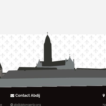
Contact Abdij
ie
abdij@tongerlo.org
No