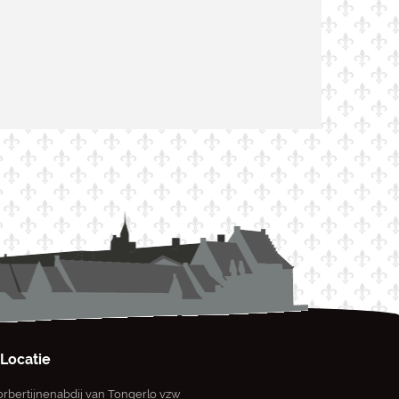
Locatie
rbertijnenabdij van Tongerlo vzw