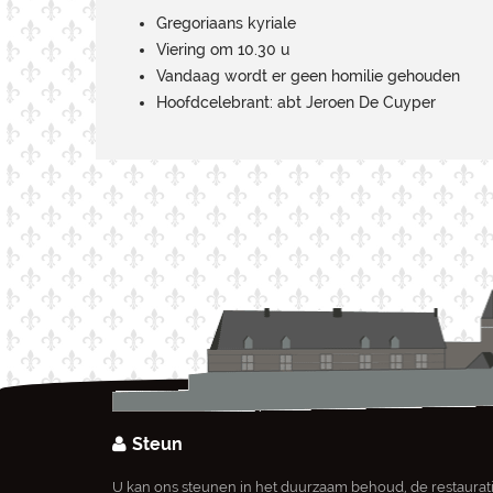
Gregoriaans kyriale
Viering om 10.30 u
Vandaag wordt er geen homilie gehouden
Hoofdcelebrant: abt Jeroen De Cuyper
Steun
U kan ons steunen in het duurzaam behoud, de restaurat