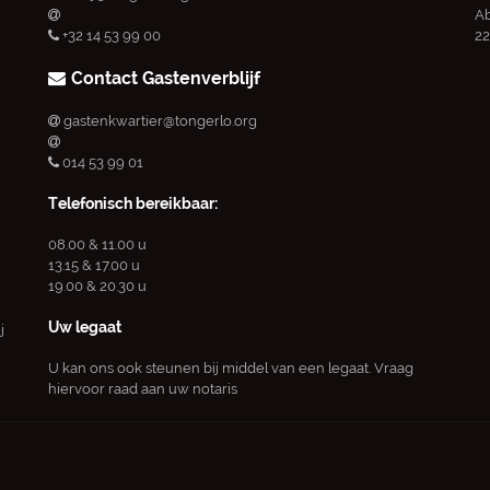
Ab
+32 14 53 99 00
22
Contact Gastenverblijf
gastenkwartier@tongerlo.org
014 53 99 01
Telefonisch bereikbaar:
08.00 & 11.00 u
13.15 & 17.00 u
19.00 & 20.30 u
Uw legaat
j
U kan ons ook steunen bij middel van een legaat. Vraag
hiervoor raad aan uw notaris