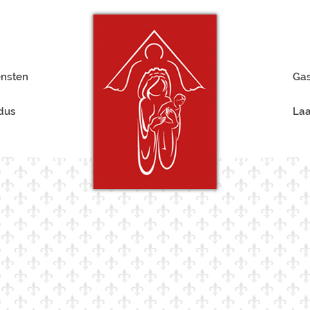
ensten
Gas
rdus
Laa