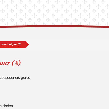
door het jaar (A)
jaar (A)
 boosdoeners gered.
en doden.