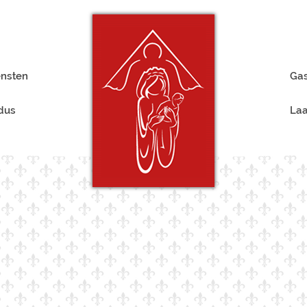
ensten
Gas
rdus
Laa