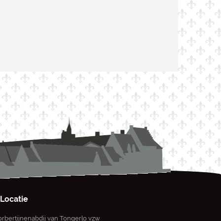
Locatie
rbertijnenabdij van Tongerlo vzw