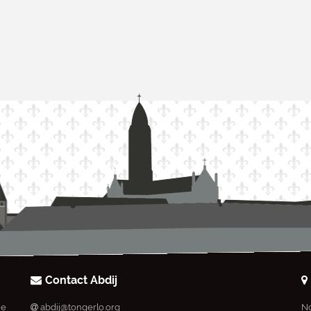
Contact Abdij
ie
abdij@tongerlo.org
No