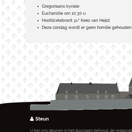
Gregoriaans kyriale
Eucharistie om 10.30 u
Hoofdcelebrant: p/ Kees van Heijst
Deze zondag wordt er geen homilie gehouden
Steun
U kan ons steunen in het duurzaam behoud, de restaurat