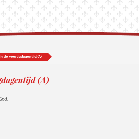
n de veertigdagentijd (A)
gdagentijd (A)
God.