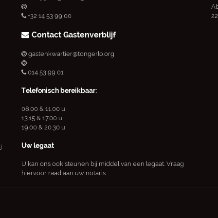
Ab
+32 14 53 99 00
22
Contact Gastenverblijf
gastenkwartier@tongerlo.org
014 53 99 01
Telefonisch bereikbaar:
08.00 & 11.00 u
13.15 & 17.00 u
19.00 & 20.30 u
Uw legaat
j
U kan ons ook steunen bij middel van een legaat. Vraag
hiervoor raad aan uw notaris