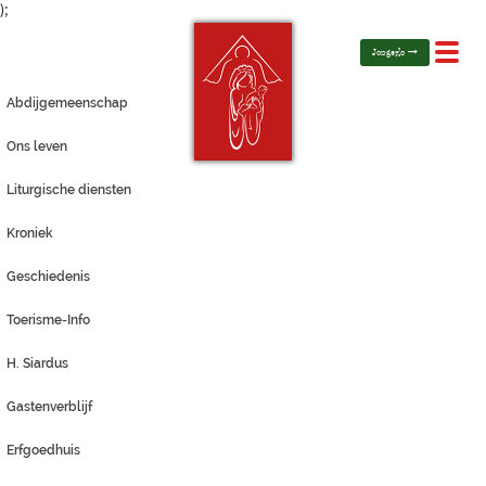
);
Toggl
Jongerlo
navig
Abdijgemeenschap
Ons leven
Liturgische diensten
Kroniek
Geschiedenis
Toerisme-Info
H. Siardus
Gastenverblijf
Erfgoedhuis