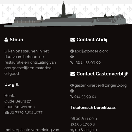
Steun
Contact Abdij
U kan ons steunen in het
abdij@tongerlo.org
duurzaam behoud, de
restauratie en ontsluiting van
+32 14 53 99 00
ons geestelijk en materieel
Contact Gastenverblijf
erfgoed.
Uw gift
gastenkwartier@tongerlo.org
Herita
014 53 99 01
Oude Beurs 27
2000 Antwerpen
Telefonisch bereikbaar:
BE80 7330 5894 1977
08.00 & 11.00 u
13.15 & 17.00 u
met verplichte vermelding van
19.00 & 20.30 u