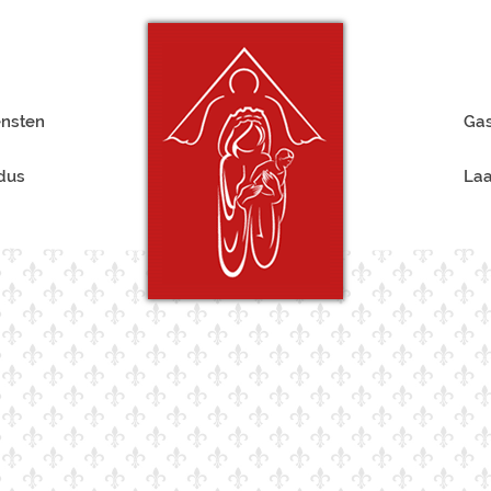
ensten
Gas
rdus
Laa