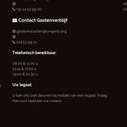
Ab
+32 14 53 99 00
22
Contact Gastenverblijf
gastenkwartier@tongerlo.org
014 53 99 01
Telefonisch bereikbaar:
08.00 & 11.00 u
13.15 & 17.00 u
19.00 & 20.30 u
Uw legaat
j
U kan ons ook steunen bij middel van een legaat. Vraag
hiervoor raad aan uw notaris