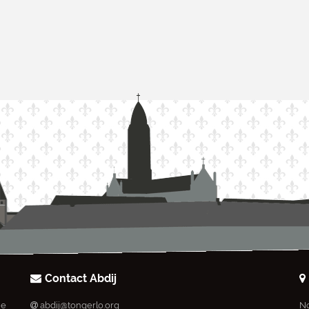
Contact Abdij
ie
abdij@tongerlo.org
No