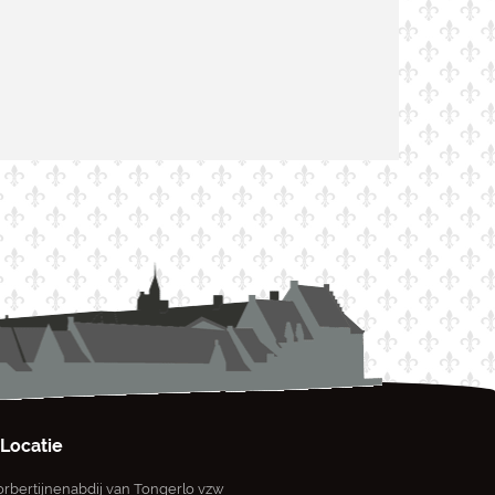
Locatie
rbertijnenabdij van Tongerlo vzw