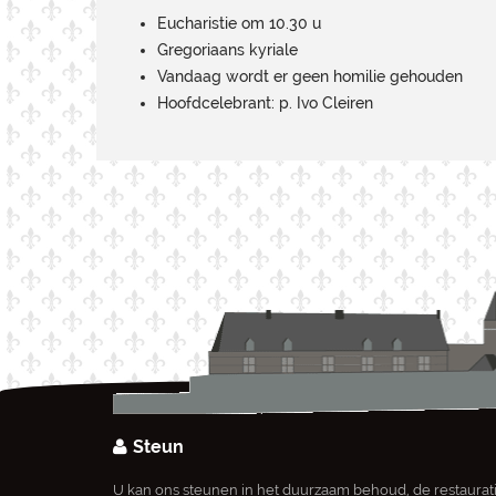
Eucharistie om 10.30 u
Gregoriaans kyriale
Vandaag wordt er geen homilie gehouden
Hoofdcelebrant: p. Ivo Cleiren
Steun
U kan ons steunen in het duurzaam behoud, de restaurat