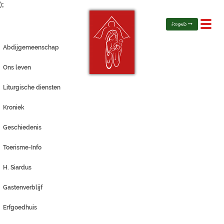
);
Toggl
Jongerlo
navig
Abdijgemeenschap
Ons leven
Liturgische diensten
Kroniek
Geschiedenis
Toerisme-Info
H. Siardus
Gastenverblijf
Erfgoedhuis