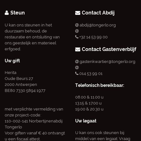
Steun
Contact Abdij
U kan ons steunen in het
abdij@tongerlo.org
duurzaam behoud, de
restauratie en ontsluiting van
+32 14 53 99 00
ons geestelijk en materieel
Contact Gastenverblijf
erfgoed.
Uw gift
gastenkwartier@tongerlo.org
Herita
014 53 99 01
Oude Beurs 27
2000 Antwerpen
Telefonisch bereikbaar:
BE80 7330 5894 1977
08.00 & 11.00 u
13.15 & 17.00 u
met verplichte vermelding van
19.00 & 20.30 u
onze project-code:
Uw legaat
110-002-141 Norbertijnenabdij
Tongerlo
U kan ons ook steunen bij
Voor giften vanaf € 40 ontvangt
middel van een legaat. Vraag
u een fiscaal attest.