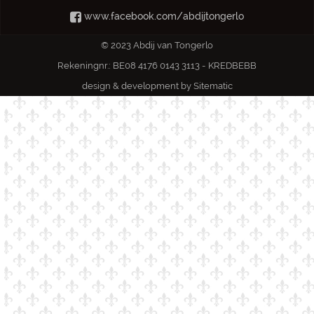
www.facebook.com/abdijtongerlo
© 2023 Abdij van Tongerlo
Rekeningnr.: BE08 4176 0143 3113 - KREDBEBB
design & development by
Sitematic