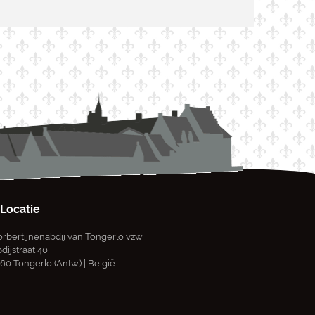
Locatie
rbertijnenabdij van Tongerlo vzw
dijstraat 40
60 Tongerlo (Antw.) | België