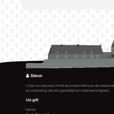
Steun
U kan ons steunen in het duurzaam behoud, de restaurat
en ontsluiting van ons geestelijk en materieel erfgoed.
Uw gift
Herita