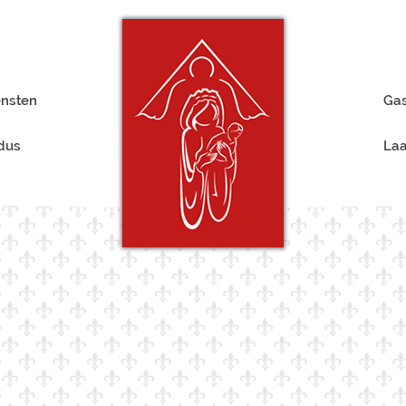
ensten
Gas
rdus
Laa