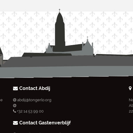
Contact Abdij
ie
abdij@tongerlo.org
No
Ab
+32 14 53 99 00
22
Contact Gastenverblijf