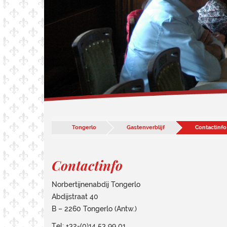
Tongerlo
Gastenverblijf
Contactinfo
Contactinfo
Norbertijnenabdij Tongerlo
Abdijstraat 40
B – 2260 Tongerlo (Antw.)
Tel: +32-(0)14 53 99 01