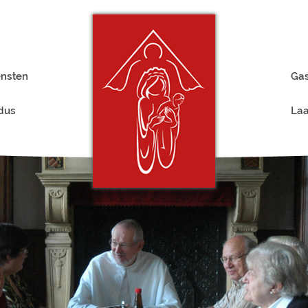
ensten
Gas
rdus
Laa