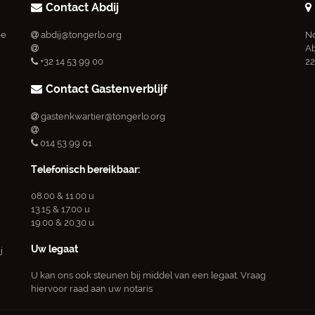
Contact Abdij
ie
abdij@tongerlo.org
No
Ab
+32 14 53 99 00
22
Contact Gastenverblijf
gastenkwartier@tongerlo.org
014 53 99 01
Telefonisch bereikbaar:
08.00 & 11.00 u
13.15 & 17.00 u
19.00 & 20.30 u
Uw legaat
j
U kan ons ook steunen bij middel van een legaat. Vraag
hiervoor raad aan uw notaris