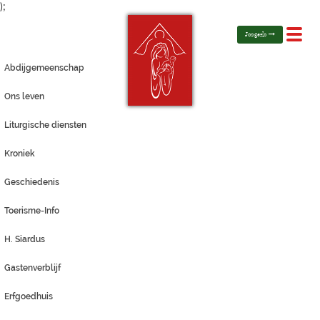
);
Toggl
Jongerlo
navig
Abdijgemeenschap
Ons leven
Liturgische diensten
Kroniek
Geschiedenis
Toerisme-Info
H. Siardus
Gastenverblijf
Erfgoedhuis