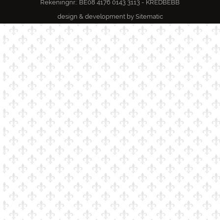
www.facebook.com/abdijtongerlo
© 2023 Abdij van Tongerlo
Rekeningnr.: BE08 4176 0143 3113 - KREDBEBB
design & development by
Sitematic