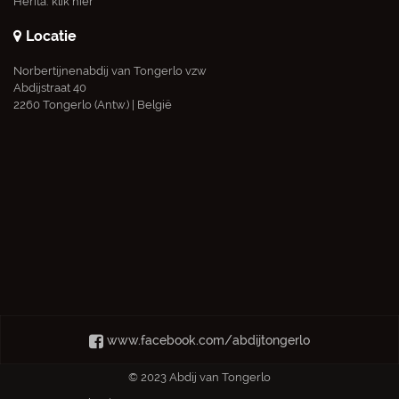
Uw legaat
110-002-141 Norbertijnenabdij
Tongerlo
U kan ons ook steunen bij
Voor giften vanaf € 40 ontvangt
middel van een legaat. Vraag
u een fiscaal attest.
hiervoor raad aan uw notaris
U kan ook online storten op de
webpagina van de abdij bij
Herita:
klik hier
Locatie
Norbertijnenabdij van Tongerlo vzw
Abdijstraat 40
2260 Tongerlo (Antw.) | België