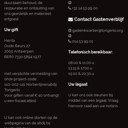
Steun
Contact Abdij
U kan ons steunen in het
abdij@tongerlo.org
duurzaam behoud, de
restauratie en ontsluiting van
+32 14 53 99 00
ons geestelijk en materieel
Contact Gastenverblijf
erfgoed.
Uw gift
gastenkwartier@tongerlo.org
Herita
014 53 99 01
Oude Beurs 27
2000 Antwerpen
Telefonisch bereikbaar:
BE80 7330 5894 1977
08.00 & 11.00 u
13.15 & 17.00 u
met verplichte vermelding van
19.00 & 20.30 u
onze project-code: