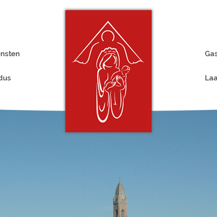
ensten
Gas
rdus
Laa