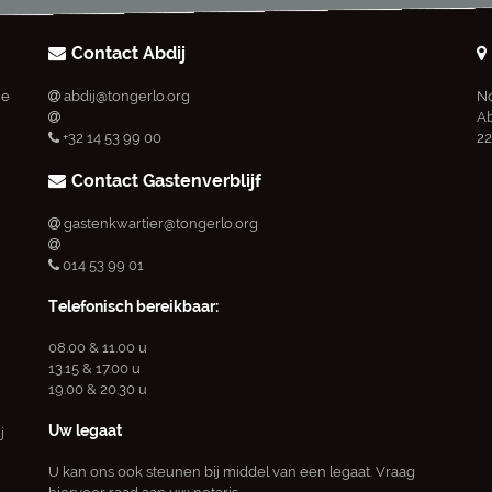
Contact Abdij
ie
abdij@tongerlo.org
No
Ab
+32 14 53 99 00
22
Contact Gastenverblijf
gastenkwartier@tongerlo.org
014 53 99 01
Telefonisch bereikbaar:
08.00 & 11.00 u
13.15 & 17.00 u
19.00 & 20.30 u
Uw legaat
j
U kan ons ook steunen bij middel van een legaat. Vraag