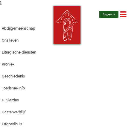
);
Toggl
Jongerlo
navig
Abdijgemeenschap
Ons leven
Liturgische diensten
Kroniek
Geschiedenis
Toerisme-Info
H. Siardus
Gastenverblijf
Erfgoedhuis