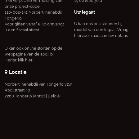
met verplichte vermelding van
19.00 & 20.30 u
onze project-code:
Uw legaat
110-002-141 Norbertijnenabdij
Tongerlo
U kan ons ook steunen bij
Voor giften vanaf € 40 ontvangt
middel van een legaat. Vraag
u een fiscaal attest.
hiervoor raad aan uw notaris
U kan ook online storten op de
webpagina van de abdij bij
Herita:
klik hier
Locatie
Norbertijnenabdij van Tongerlo vzw
Abdijstraat 40
2260 Tongerlo (Antw.) | België