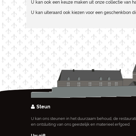
U kan ook een keuze maken uit onze collectie van h
U kan uiteraard ook kiezen voor een geschenkbon die 
Steun
U kan ons steunen in het duurzaam behoud, de restaurat
en ontsluiting van ons geestelijk en materieel erfgoed.
Uw gift