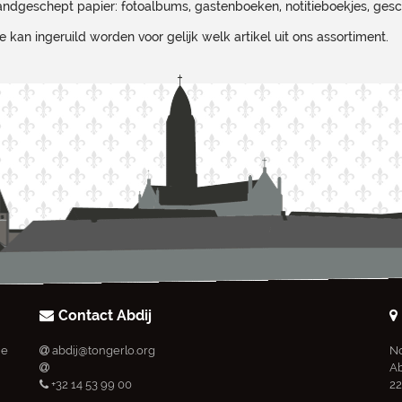
andgeschept papier: fotoalbums, gastenboeken, notitieboekjes, ges
kan ingeruild worden voor gelijk welk artikel uit ons assortiment.
Contact Abdij
ie
abdij@tongerlo.org
No
Ab
+32 14 53 99 00
22