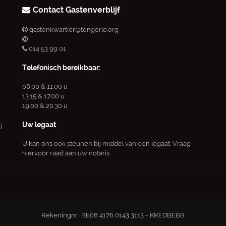
Contact Gastenverblijf
gastenkwartier@tongerlo.org
014 53 99 01
Telefonisch bereikbaar:
08.00 & 11.00 u
13.15 & 17.00 u
19.00 & 20.30 u
Uw legaat
j
U kan ons ook steunen bij middel van een legaat. Vraag
hiervoor raad aan uw notaris
Rekeningnr.: BE08 4176 0143 3113 - KREDBEBB