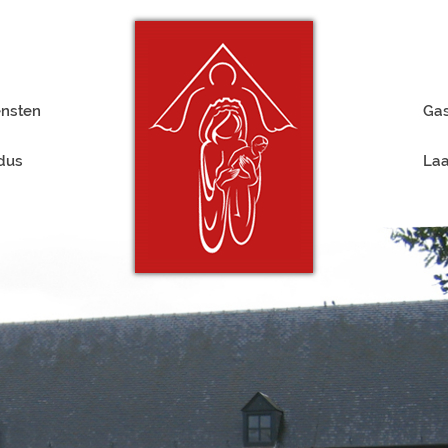
ensten
Gas
rdus
Laa