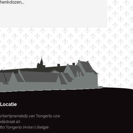
chenkdozen,…
Locatie
rbertijnenabdij van Tongerlo vzw
dijstraat 40
60 Tongerlo (Antw.) | België