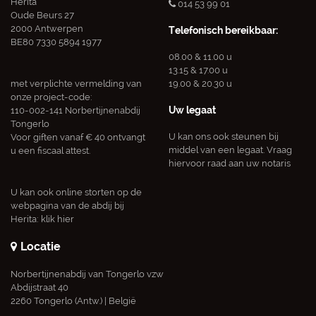
Herita
014 53 99 01
Oude Beurs 27
2000 Antwerpen
Telefonisch bereikbaar:
BE80 7330 5894 1977
08.00 & 11.00 u
13.15 & 17.00 u
met verplichte vermelding van
19.00 & 20.30 u
onze project-code:
Uw legaat
110-002-141 Norbertijnenabdij
Tongerlo
U kan ons ook steunen bij
Voor giften vanaf € 40 ontvangt
middel van een legaat. Vraag
u een fiscaal attest.
hiervoor raad aan uw notaris
U kan ook online storten op de
webpagina van de abdij bij
Herita:
klik hier
Locatie
Norbertijnenabdij van Tongerlo vzw
Abdijstraat 40
2260 Tongerlo (Antw.) | België