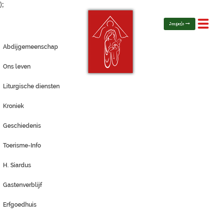
);
Toggl
Jongerlo
navig
Abdijgemeenschap
Ons leven
Liturgische diensten
Kroniek
Geschiedenis
Toerisme-Info
H. Siardus
Gastenverblijf
Erfgoedhuis