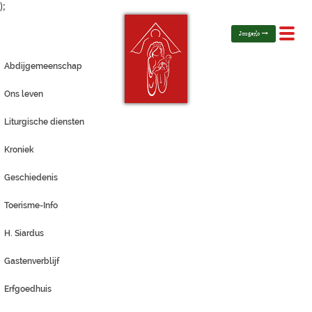
);
Toggl
Jongerlo
navig
Abdijgemeenschap
Ons leven
Liturgische diensten
Kroniek
Geschiedenis
Toerisme-Info
H. Siardus
Gastenverblijf
Erfgoedhuis