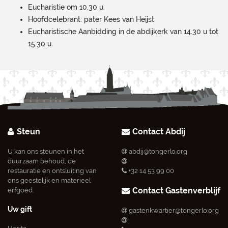
Eucharistie om 10.30 u.
Hoofdcelebrant: pater Kees van Heijst
Eucharistische Aanbidding in de abdijkerk van 14.30 u tot
15.30 u.
Steun
Contact Abdij
U kan ons steunen in het
abdij@tongerlo.org
duurzaam behoud, de
restauratie en ontsluiting van
+32 14 53 99 00
ons geestelijk en materieel
Contact Gastenverblijf
erfgoed.
Uw gift
gastenkwartier@tongerlo.org