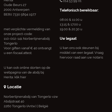
Herita
014 53 99 01
Oude Beurs 27
2000 Antwerpen
Telefonisch bereikbaar:
BE80 7330 5894 1977
08.00 & 11.00 u
13.15 & 17.00 u
met verplichte vermelding van
19.00 & 20.30 u
onze project-code:
Uw legaat
110-002-141 Norbertijnenabdij
Tongerlo
U kan ons ook steunen bij
Voor giften vanaf € 40 ontvangt
middel van een legaat. Vraag
u een fiscaal attest.
hiervoor raad aan uw notaris
U kan ook online storten op de
webpagina van de abdij bij
Herita:
klik hier
Locatie
Norbertijnenabdij van Tongerlo vzw
Abdijstraat 40
2260 Tongerlo (Antw.) | België