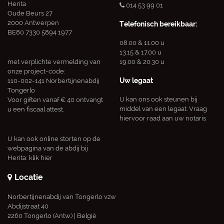
Herita
014 53 99 01
Oude Beurs 27
2000 Antwerpen
Telefonisch bereikbaar:
BE80 7330 5894 1977
08.00 & 11.00 u
13.15 & 17.00 u
met verplichte vermelding van
19.00 & 20.30 u
onze project-code:
Uw legaat
110-002-141 Norbertijnenabdij
Tongerlo
U kan ons ook steunen bij
Voor giften vanaf € 40 ontvangt
middel van een legaat. Vraag
u een fiscaal attest.
hiervoor raad aan uw notaris
U kan ook online storten op de
webpagina van de abdij bij
Herita:
klik hier
Locatie
Norbertijnenabdij van Tongerlo vzw
Abdijstraat 40
2260 Tongerlo (Antw.) | België