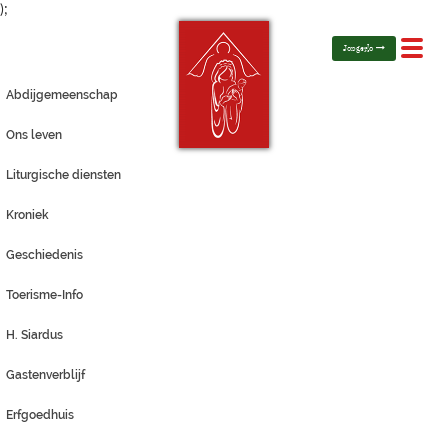
);
Toggl
Jongerlo
navig
Abdijgemeenschap
Ons leven
Liturgische diensten
Kroniek
Geschiedenis
Toerisme-Info
H. Siardus
Gastenverblijf
Erfgoedhuis