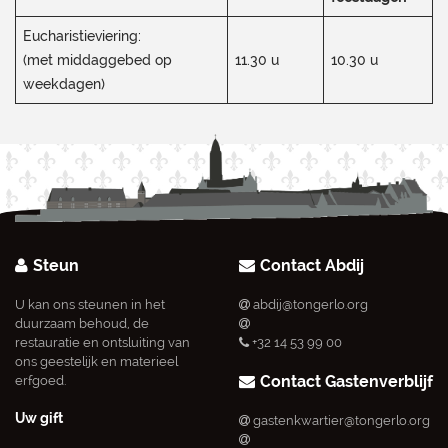
Eucharistieviering:
(met middaggebed op
11.30 u
10.30 u
weekdagen)
Steun
Contact Abdij
U kan ons steunen in het
abdij@tongerlo.org
duurzaam behoud, de
restauratie en ontsluiting van
+32 14 53 99 00
ons geestelijk en materieel
Contact Gastenverblijf
erfgoed.
Uw gift
gastenkwartier@tongerlo.org