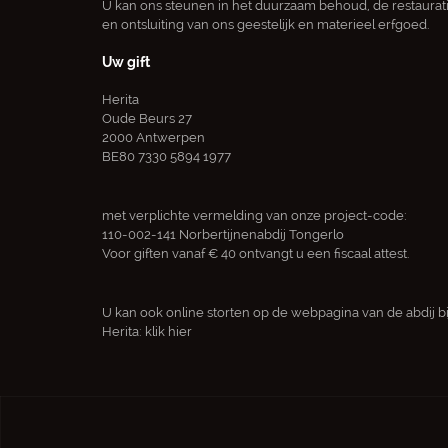
U kan ons steunen in het duurzaam behoud, de restaurat
en ontsluiting van ons geestelijk en materieel erfgoed.
Uw gift
Herita
Oude Beurs 27
2000 Antwerpen
BE80 7330 5894 1977
met verplichte vermelding van onze project-code:
110-002-141 Norbertijnenabdij Tongerlo
Voor giften vanaf € 40 ontvangt u een fiscaal attest.
U kan ook online storten op de webpagina van de abdij bi
Herita:
klik hier