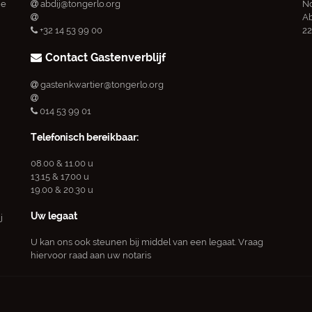
ie
abdij@tongerlo.org
No
Ab
+32 14 53 99 00
22
Contact Gastenverblijf
gastenkwartier@tongerlo.org
014 53 99 01
Telefonisch bereikbaar:
08.00 & 11.00 u
13.15 & 17.00 u
19.00 & 20.30 u
Uw legaat
j
U kan ons ook steunen bij middel van een legaat. Vraag
hiervoor raad aan uw notaris