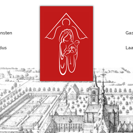
ensten
Gas
rdus
Laa