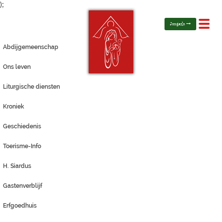
);
Toggl
Jongerlo
navig
Abdijgemeenschap
Ons leven
Liturgische diensten
Kroniek
Geschiedenis
Toerisme-Info
H. Siardus
Gastenverblijf
Erfgoedhuis