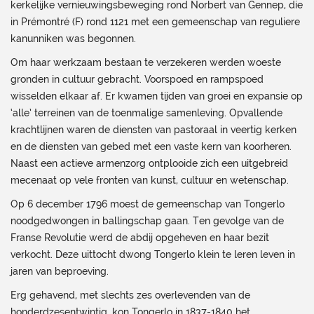
kerkelijke vernieuwingsbeweging rond Norbert van Gennep, die
in Prémontré (F) rond 1121 met een gemeenschap van reguliere
kanunniken was begonnen.
Om haar werkzaam bestaan te verzekeren werden woeste
gronden in cultuur gebracht. Voorspoed en rampspoed
wisselden elkaar af. Er kwamen tijden van groei en expansie op
‘alle’ terreinen van de toenmalige samenleving. Opvallende
krachtlijnen waren de diensten van pastoraal in veertig kerken
en de diensten van gebed met een vaste kern van koorheren.
Naast een actieve armenzorg ontplooide zich een uitgebreid
mecenaat op vele fronten van kunst, cultuur en wetenschap.
Op 6 december 1796 moest de gemeenschap van Tongerlo
noodgedwongen in ballingschap gaan. Ten gevolge van de
Franse Revolutie werd de abdij opgeheven en haar bezit
verkocht. Deze uittocht dwong Tongerlo klein te leren leven in
jaren van beproeving.
Erg gehavend, met slechts zes overlevenden van de
honderdzesentwintig, kon Tongerlo in 1837-1840 het