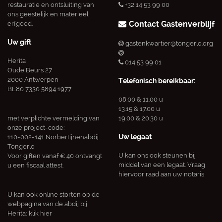
restauratie en ontsluiting van
+32 14 53 99 00
ons geestelijk en materieel
Contact Gastenverblijf
erfgoed.
Uw gift
gastenkwartier@tongerlo.org
Herita
014 53 99 01
Oude Beurs 27
2000 Antwerpen
Telefonisch bereikbaar:
BE80 7330 5894 1977
08.00 & 11.00 u
13.15 & 17.00 u
met verplichte vermelding van
19.00 & 20.30 u
onze project-code:
Uw legaat
110-002-141 Norbertijnenabdij
Tongerlo
U kan ons ook steunen bij
Voor giften vanaf € 40 ontvangt
middel van een legaat. Vraag
u een fiscaal attest.
hiervoor raad aan uw notaris
U kan ook online storten op de
webpagina van de abdij bij
Herita:
klik hier