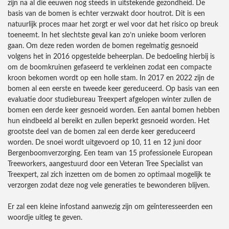
zijn na al die eeuwen nog steeds in uitstekende gezondheid. De
basis van de bomen is echter verzwakt door houtrot. Dit is een
natuurlijk proces maar het zorgt er wel voor dat het risico op breuk
toeneemt. In het slechtste geval kan zo’n unieke boom verloren
gaan. Om deze reden worden de bomen regelmatig gesnoeid
volgens het in 2016 opgestelde beheerplan. De bedoeling hierbij is
om de boomkruinen gefaseerd te verkleinen zodat een compacte
kroon bekomen wordt op een holle stam. In 2017 en 2022 zijn de
bomen al een eerste en tweede keer gereduceerd. Op basis van een
evaluatie door studiebureau Treexpert afgelopen winter zullen de
bomen een derde keer gesnoeid worden. Een aantal bomen hebben
hun eindbeeld al bereikt en zullen beperkt gesnoeid worden. Het
grootste deel van de bomen zal een derde keer gereduceerd
worden. De snoei wordt uitgevoerd op 10, 11 en 12 juni door
Bergenboomverzorging. Een team van 15 professionele European
Treeworkers, aangestuurd door een Veteran Tree Specialist van
Treexpert, zal zich inzetten om de bomen zo optimaal mogelijk te
verzorgen zodat deze nog vele generaties te bewonderen blijven.
Er zal een kleine infostand aanwezig zijn om geïnteresseerden een
woordje uitleg te geven.