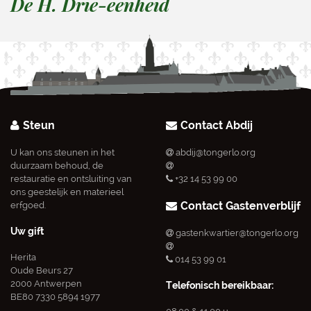
De H. Drie-eenheid
Steun
Contact Abdij
U kan ons steunen in het
abdij@tongerlo.org
duurzaam behoud, de
restauratie en ontsluiting van
+32 14 53 99 00
ons geestelijk en materieel
Contact Gastenverblijf
erfgoed.
Uw gift
gastenkwartier@tongerlo.org
Herita
014 53 99 01
Oude Beurs 27
2000 Antwerpen
Telefonisch bereikbaar:
BE80 7330 5894 1977