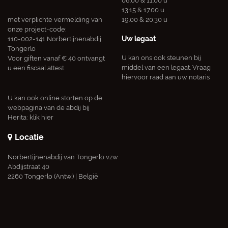
08.00 & 11.00 u
13.15 & 17.00 u
met verplichte vermelding van
19.00 & 20.30 u
onze project-code:
Uw legaat
110-002-141 Norbertijnenabdij
Tongerlo
U kan ons ook steunen bij
Voor giften vanaf € 40 ontvangt
middel van een legaat. Vraag
u een fiscaal attest.
hiervoor raad aan uw notaris
U kan ook online storten op de
webpagina van de abdij bij
Herita:
klik hier
Locatie
Norbertijnenabdij van Tongerlo vzw
Abdijstraat 40
2260 Tongerlo (Antw.) | België