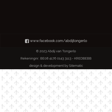
www.facebook.com/abdijtongerlo
© 2023 Abdij van Tongerlo
Rekeningnr.: BE08 4176 0143 3113 - KREDBEBB
design & development by
Sitematic