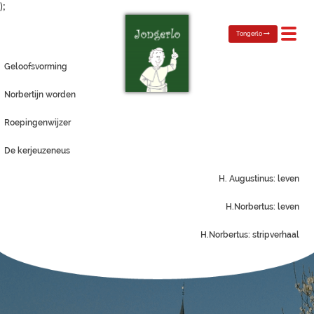
);
Toggl
Tongerlo
navig
Geloofsvorming
Norbertijn worden
Roepingenwijzer
De kerjeuzeneus
H. Augustinus: leven
H.Norbertus: leven
H.Norbertus: stripverhaal