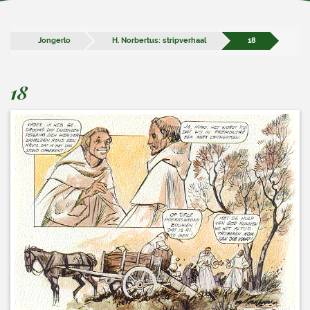
Jongerlo
H. Norbertus: stripverhaal
18
18