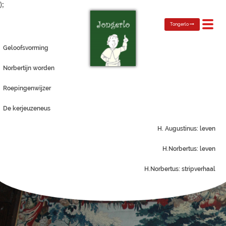
);
Toggl
Tongerlo
navig
Geloofsvorming
Norbertijn worden
Roepingenwijzer
De kerjeuzeneus
H. Augustinus: leven
H.Norbertus: leven
H.Norbertus: stripverhaal