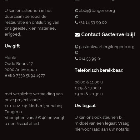
U kan ons steunen in het
abdij@tongerlo.org
duurzaam behoud, de
restauratie en ontsluiting van
+32 14 53 99 00
ons geestelijk en materieel
Contact Gastenverblijf
erfgoed.
Uw gift
gastenkwartier@tongerlo.org
Herita
014 53 99 01
Oude Beurs 27
2000 Antwerpen
Telefonisch bereikbaar:
BE80 7330 5894 1977
08.00 & 11.00 u
13.15 & 17.00 u
met verplichte vermelding van
19.00 & 20.30 u
onze project-code:
Uw legaat
110-002-141 Norbertijnenabdij
Tongerlo
U kan ons ook steunen bij
Voor giften vanaf € 40 ontvangt
middel van een legaat. Vraag
u een fiscaal attest.
hiervoor raad aan uw notaris