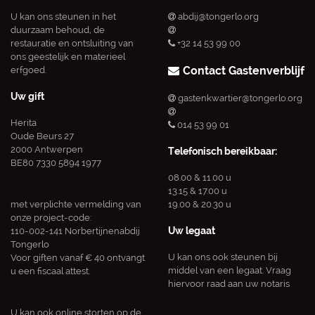
U kan ons steunen in het
abdij@tongerlo.org
duurzaam behoud, de
restauratie en ontsluiting van
+32 14 53 99 00
ons geestelijk en materieel
Contact Gastenverblijf
erfgoed.
Uw gift
gastenkwartier@tongerlo.org
Herita
014 53 99 01
Oude Beurs 27
2000 Antwerpen
Telefonisch bereikbaar:
BE80 7330 5894 1977
08.00 & 11.00 u
13.15 & 17.00 u
met verplichte vermelding van
19.00 & 20.30 u
onze project-code:
Uw legaat
110-002-141 Norbertijnenabdij
Tongerlo
U kan ons ook steunen bij
Voor giften vanaf € 40 ontvangt
middel van een legaat. Vraag
u een fiscaal attest.
hiervoor raad aan uw notaris
U kan ook online storten op de