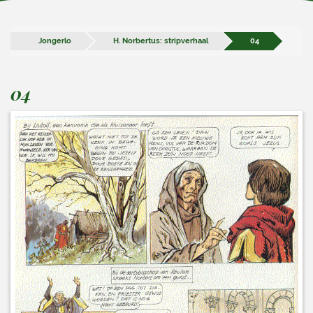
Jongerlo
H. Norbertus: stripverhaal
04
04