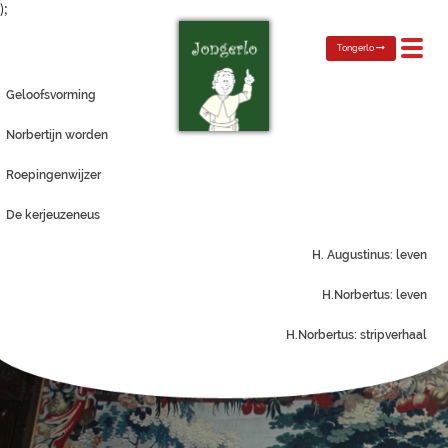
);
Toggl
Tongerlo
navig
Geloofsvorming
Norbertijn worden
Roepingenwijzer
De kerjeuzeneus
H. Augustinus: leven
H.Norbertus: leven
H.Norbertus: stripverhaal