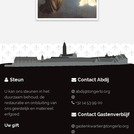
Steun
Contact Abdij
U kan ons steunen in het
abdij@tongerlo.org
duurzaam behoud, de
restauratie en ontsluiting van
+32 14 53 99 00
ons geestelijk en materieel
Contact Gastenverblijf
erfgoed.
Uw gift
gastenkwartier@tongerlo.org