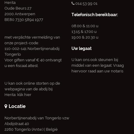
Herita
014 53 99 01
Oude Beurs 27
2000 Antwerpen
Telefonisch bereikbaar:
BE80 7330 5894 1977
08.00 & 11.00 u
13.15 & 17.00 u
met verplichte vermelding van
19.00 & 20.30 u
onze project-code:
Uw legaat
110-002-141 Norbertijnenabdij
Tongerlo
U kan ons ook steunen bij
Voor giften vanaf € 40 ontvangt
middel van een legaat. Vraag
u een fiscaal attest.
hiervoor raad aan uw notaris
U kan ook online storten op de
webpagina van de abdij bij
Herita:
klik hier
Locatie
Norbertijnenabdij van Tongerlo vzw
Abdijstraat 40
2260 Tongerlo (Antw.) | België