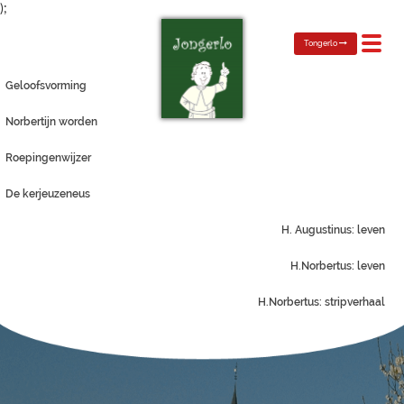
);
Toggl
Tongerlo
navig
Geloofsvorming
Norbertijn worden
Roepingenwijzer
De kerjeuzeneus
H. Augustinus: leven
H.Norbertus: leven
H.Norbertus: stripverhaal