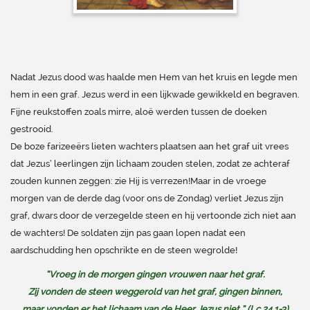
Nadat Jezus dood was haalde men Hem van het kruis en legde men
hem in een graf. Jezus werd in een lijkwade gewikkeld en begraven.
Fijne reukstoffen zoals mirre, aloë werden tussen de doeken
gestrooid.
De boze farizeeërs lieten wachters plaatsen aan het graf uit vrees
dat Jezus’ leerlingen zijn lichaam zouden stelen, zodat ze achteraf
zouden kunnen zeggen: zie Hij is verrezen!
Maar in de vroege
morgen van de derde dag (voor ons de Zondag) verliet Jezus zijn
graf, dwars door de verzegelde steen en hij vertoonde zich niet aan
de wachters! De soldaten zijn pas gaan lopen nadat een
aardschudding hen opschrikte en de steen wegrolde!
“Vroeg in de morgen gingen vrouwen naar het graf.
Zij vonden de steen weggerold van het graf, gingen binnen,
maar vonden er het lichaam van de Heer Jezus niet.” (Lc.24,1-3)