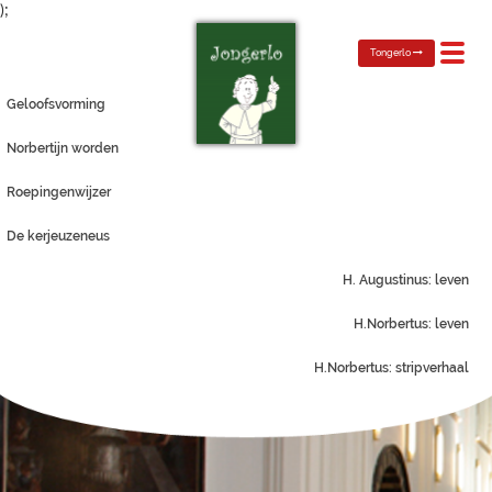
);
Toggl
Tongerlo
navig
Geloofsvorming
Norbertijn worden
Roepingenwijzer
De kerjeuzeneus
H. Augustinus: leven
H.Norbertus: leven
H.Norbertus: stripverhaal