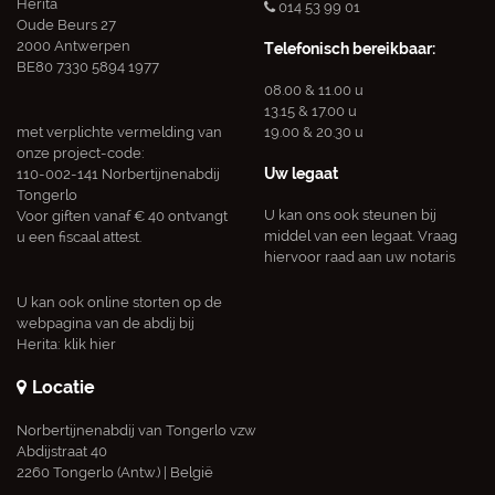
Herita
014 53 99 01
Oude Beurs 27
2000 Antwerpen
Telefonisch bereikbaar:
BE80 7330 5894 1977
08.00 & 11.00 u
13.15 & 17.00 u
met verplichte vermelding van
19.00 & 20.30 u
onze project-code:
Uw legaat
110-002-141 Norbertijnenabdij
Tongerlo
U kan ons ook steunen bij
Voor giften vanaf € 40 ontvangt
middel van een legaat. Vraag
u een fiscaal attest.
hiervoor raad aan uw notaris
U kan ook online storten op de
webpagina van de abdij bij
Herita:
klik hier
Locatie
Norbertijnenabdij van Tongerlo vzw
Abdijstraat 40
2260 Tongerlo (Antw.) | België