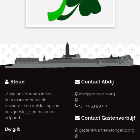
Steun
Contact Abdij
U kan ons steunen in het
abdij@tongerlo.org
duurzaam behoud, de
restauratie en ontsluiting van
+32 14 53 99 00
ons geestelijk en materieel
Contact Gastenverblijf
erfgoed.
Uw gift
gastenkwartier@tongerlo.org