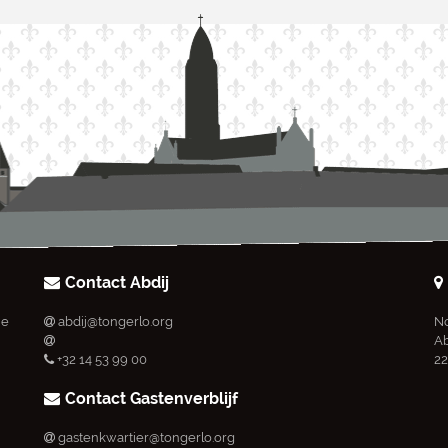
Contact Abdij
ie
abdij@tongerlo.org
No
Ab
+32 14 53 99 00
22
Contact Gastenverblijf
gastenkwartier@tongerlo.org