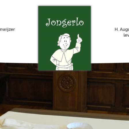
nwijzer
H. Aug
le