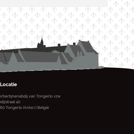
Locatie
rbertijnenabdij van Tongerlo vzw
dijstraat 40
60 Tongerlo (Antw.) | België