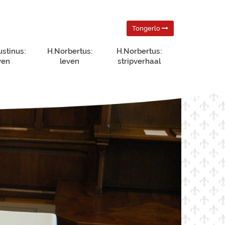
Tongerlo
ustinus:
H.Norbertus:
H.Norbertus:
ven
leven
stripverhaal