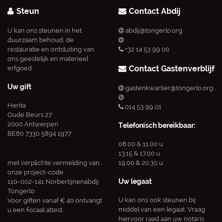
Steun
Contact Abdij
U kan ons steunen in het
abdij@tongerlo.org
duurzaam behoud, de
restauratie en ontsluiting van
+32 14 53 99 00
ons geestelijk en materieel
Contact Gastenverblijf
erfgoed.
Uw gift
gastenkwartier@tongerlo.org
Herita
014 53 99 01
Oude Beurs 27
2000 Antwerpen
Telefonisch bereikbaar:
BE80 7330 5894 1977
08.00 & 11.00 u
13.15 & 17.00 u
met verplichte vermelding van
19.00 & 20.30 u
onze project-code:
Uw legaat
110-002-141 Norbertijnenabdij
Tongerlo
U kan ons ook steunen bij
Voor giften vanaf € 40 ontvangt
middel van een legaat. Vraag
u een fiscaal attest.
hiervoor raad aan uw notaris