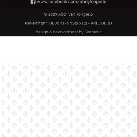
www.facebook.com/abdijtongerlo
© 2023 Abdij van Tongerlo
Rekeningnr.: BE08 4176 0143 3113 - KREDBEBB
design & development by
Sitematic