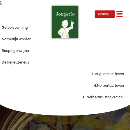
);
Toggl
Tongerlo
navig
Geloofsvorming
Norbertijn worden
Roepingenwijzer
De kerjeuzeneus
H. Augustinus: leven
H.Norbertus: leven
H.Norbertus: stripverhaal