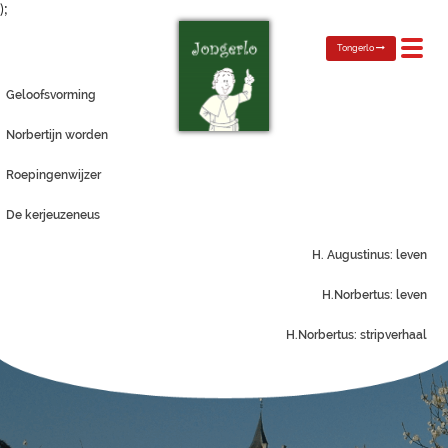
);
Toggl
Tongerlo
navig
Geloofsvorming
Norbertijn worden
Roepingenwijzer
De kerjeuzeneus
H. Augustinus: leven
H.Norbertus: leven
H.Norbertus: stripverhaal