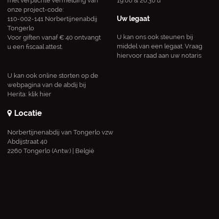
met verplichte vermelding van
19.00 & 20.30 u
onze project-code:
Uw legaat
110-002-141 Norbertijnenabdij
Tongerlo
U kan ons ook steunen bij
Voor giften vanaf € 40 ontvangt
middel van een legaat. Vraag
u een fiscaal attest.
hiervoor raad aan uw notaris
U kan ook online storten op de
webpagina van de abdij bij
Herita:
klik hier
Locatie
Norbertijnenabdij van Tongerlo vzw
Abdijstraat 40
2260 Tongerlo (Antw.) | België