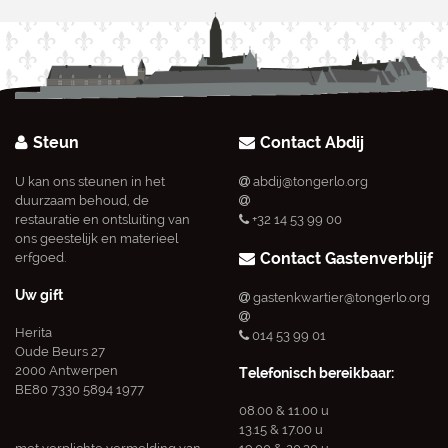
Steun
Contact Abdij
U kan ons steunen in het
abdij@tongerlo.org
duurzaam behoud, de
restauratie en ontsluiting van
+32 14 53 99 00
ons geestelijk en materieel
Contact Gastenverblijf
erfgoed.
Uw gift
gastenkwartier@tongerlo.org
Herita
014 53 99 01
Oude Beurs 27
2000 Antwerpen
Telefonisch bereikbaar:
BE80 7330 5894 1977
08.00 & 11.00 u
13.15 & 17.00 u