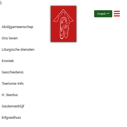
);
Toggl
Jongerlo
navig
Abdijgemeenschap
Ons leven
Liturgische diensten
Kroniek
Geschiedenis
Toerisme-Info
H. Siardus
Gastenverblijf
Erfgoedhuis