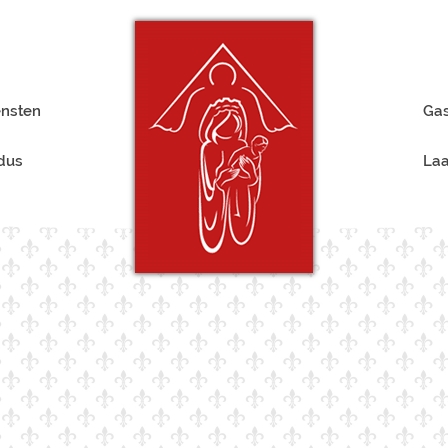
ensten
Gas
rdus
Laa