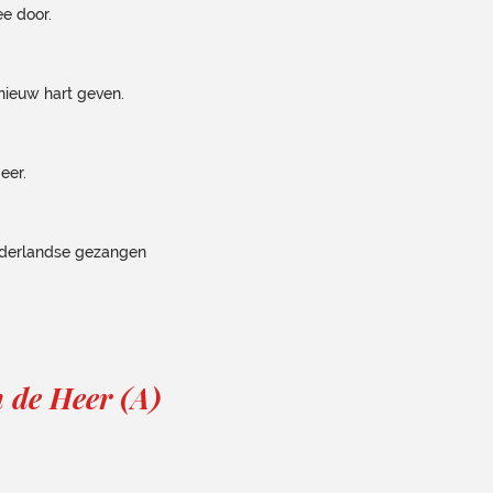
e door.
 nieuw hart geven.
eer.
ederlandse gezangen
n de Heer (A)