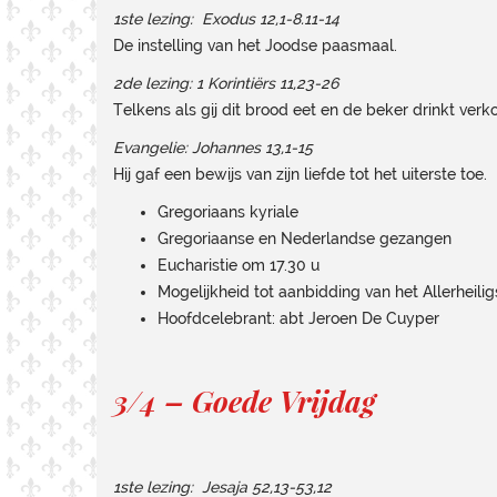
1ste lezing: Exodus 12,1-8.11-14
De instelling van het Joodse paasmaal.
2de lezing: 1 Korintiërs 11,23-26
Telkens als gij dit brood eet en de beker drinkt verk
Evangelie: Johannes 13,1-15
Hij gaf een bewijs van zijn liefde tot het uiterste toe.
Gregoriaans kyriale
Gregoriaanse en Nederlandse gezangen
Eucharistie om 17.30 u
Mogelijkheid tot aanbidding van het Allerheilig
Hoofdcelebrant: abt Jeroen De Cuyper
3/4 – Goede Vrijdag
1ste lezing: Jesaja 52,13-53,12