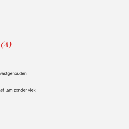
 (A)
d vastgehouden.
 het lam zonder vlek.