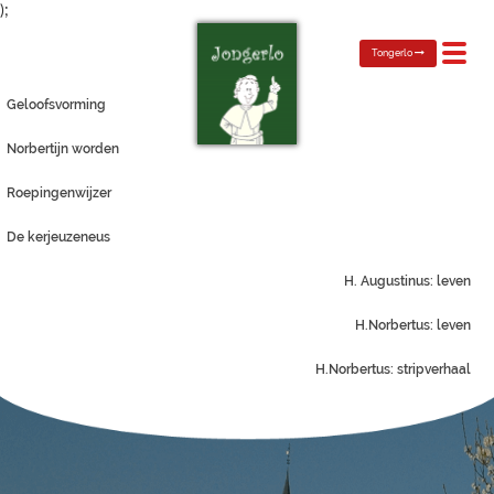
);
Toggl
Tongerlo
navig
Geloofsvorming
Norbertijn worden
Roepingenwijzer
De kerjeuzeneus
H. Augustinus: leven
H.Norbertus: leven
H.Norbertus: stripverhaal