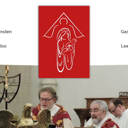
ensten
Gas
rdus
Laa