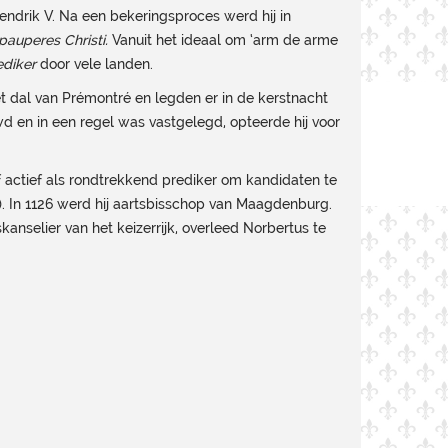
 Hendrik V. Na een bekeringsproces werd hij in
pauperes Christi.
Vanuit het ideaal om ‘arm de arme
ediker
door vele landen.
 dal van Prémontré en legden er in de kerstnacht
d en in een regel was vastgelegd, opteerde hij voor
f actief als rondtrekkend prediker om kandidaten te
. In 1126 werd hij aartsbisschop van Maagdenburg.
nselier van het keizerrijk, overleed Norbertus te