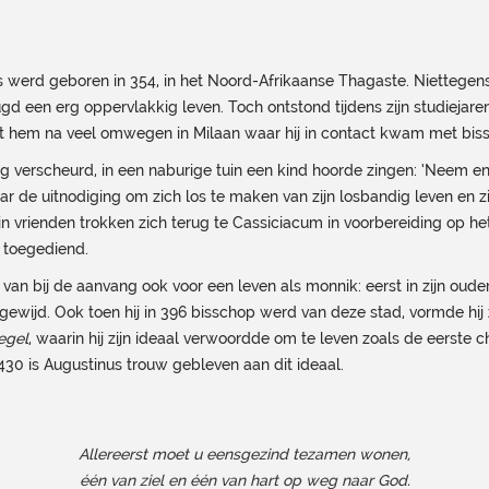
s werd geboren in 354, in het Noord-Afrikaanse Thagaste. Niettegen
 jeugd een erg oppervlakkig leven. Toch ontstond tijdens zijn studieja
t hem na veel omwegen in Milaan waar hij in contact kwam met bis
ig verscheurd, in een naburige tuin een kind hoorde zingen: ‘Neem en
ar de uitnodiging om zich los te maken van zijn losbandig leven en z
jn vrienden trokken zich terug te Cassiciacum in voorbereiding op h
 toegediend.
van bij de aanvang ook voor een leven als monnik: eerst in zijn ouderl
 gewijd. Ook toen hij in 396 bisschop werd van deze stad, vormde hij 
egel
, waarin hij zijn ideaal verwoordde om te leven zoals de eerste
30 is Augustinus trouw gebleven aan dit ideaal.
Allereerst moet u eensgezind tezamen wonen,
één van ziel en één van hart op weg naar God.