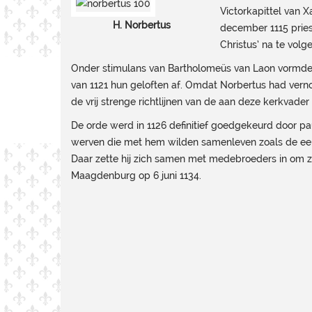
Victorkapittel van X
H. Norbertus
december 1115 prie
Christus’ na te vol
Onder stimulans van Bartholomeüs van Laon vormden
van 1121 hun geloften af. Omdat Norbertus had vern
de vrij strenge richtlijnen van de aan deze kerkvad
De orde werd in 1126 definitief goedgekeurd door pau
werven die met hem wilden samenleven zoals de eers
Daar zette hij zich samen met medebroeders in om zi
Maagdenburg op 6 juni 1134.