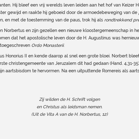
anten. Hij bleef een vrij werelds leven leiden aan het hof van Keizer
ster gewijd en raakte hij geboeid door de armoedebeweging van de
gen, en met de toestemming van de paus, trok hij als
rondtrekkend pr
 Norbertus en zijn gezellen een nieuwe kloostergemeenschap in het
omen dat het apostolische leven door de H. Augustinus was hernieuw
er toegeschreven
Ordo Monasterii
.
s Honorius II en kende daarop al snel een grote bloei. Norbert blee
te christengemeente van Jeruzalem dit had gedaan (Hand. 4,31-35)
jn aartsbisdom te hervormen. Na een uitputtende Romereis als aartska
Zij wilden de H. Schrift volgen
en Christus als leidsman nemen.
(Uit de Vita A van de H. Norbertus, 12)