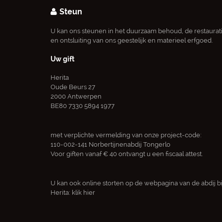
Steun
U kan ons steunen in het duurzaam behoud, de restaurat
en ontsluiting van ons geestelijk en materieel erfgoed.
Uw gift
Herita
Oude Beurs 27
2000 Antwerpen
BE80 7330 5894 1977
met verplichte vermelding van onze project-code:
110-002-141 Norbertijnenabdij Tongerlo
Voor giften vanaf € 40 ontvangt u een fiscaal attest.
U kan ook online storten op de webpagina van de abdij bi
Herita:
klik hier