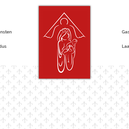
ensten
Gas
rdus
Laa