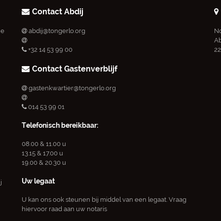
Contact Abdij
ie
abdij@tongerlo.org
No
Ab
+32 14 53 99 00
22
Contact Gastenverblijf
gastenkwartier@tongerlo.org
014 53 99 01
Telefonisch bereikbaar:
08.00 & 11.00 u
13.15 & 17.00 u
19.00 & 20.30 u
Uw legaat
j
U kan ons ook steunen bij middel van een legaat. Vraag
hiervoor raad aan uw notaris